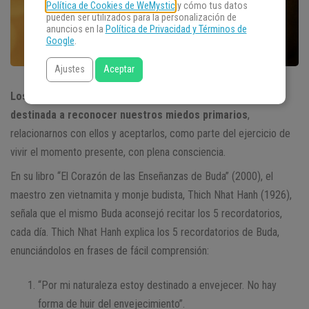
Política de Cookies de WeMystic
y cómo tus datos
pueden ser utilizados para la personalización de
anuncios en la
Política de Privacidad y Términos de
Google
.
Ajustes
Aceptar
Los 5 recordatorios de Buda es una práctica meditativa,
destinada a reconocer nuestros miedos primarios
,
relacionarnos con ellos y aceptarlos, como parte del ejercicio de
vivir el momento presente, con plena consciencia.
En su libro “El Corazón de las Enseñanzas de Buda” (2000), el
maestro zen vietnamita y monje budista, Thich Nhat Hanh (1926),
señala que el mismo Buda aconsejó recitar los 5 recordatorios,
cada día. Thich Nhat Hanh explica los 5 recordatorios de Buda,
enunciándolos en frases de fácil comprensión:
“Por mi naturaleza estoy destinado a envejecer. No hay
forma de huir del envejecimiento”.