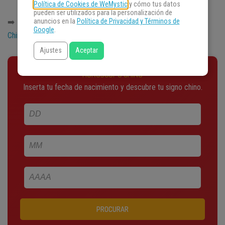
Política de Cookies de WeMystic
y cómo tus datos
pueden ser utilizados para la personalización de
➡️
Descubre aquí las previsiones completas para el Horóscopo
anuncios en la
Política de Privacidad y Términos de
Google
.
Chino 2025
Ajustes
Aceptar
HORÓSCOPO CHINO
Inserta tu fecha de nacimiento y descubre tu signo chino.
PROCURAR