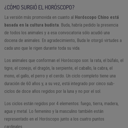
convicción.
¿CÓMO SURGIÓ EL HORÓSCOPO?
1983, 1995, 2007, 2019, 2031
➡️ DESCUBRE LAS PREVISIONES PARA EL PERRO EN EL
La versión más promovida en cuanto al
Amante de la buena ropa y la apariencia perfecta. No se
Horóscopo Chino está
HORÓSCOPO CHINO 2023
basada en la cultura budista
permite pasar desapercibido. Inteligentes y constantes,
. Buda, habría pedido la presencia
de todos los animales y a esa convocatoria sólo acudió una
pecan de dominantes por querer opinar y conocer todo.
docena de animales. En agradecimiento, Buda le otorgó virtudes a
➡️ DESCUBRE LAS PREVISIONES PARA EL CERDO EN EL
cada uno que le rigen durante toda su vida.
HORÓSCOPO CHINO 2023
Los animales que conforman el Horóscopo son: la rata, el búfalo, el
tigre, el conejo, el dragón, la serpiente, el caballo, la cabra, el
mono, el gallo, el perro y el cerdo. Un ciclo completo tiene una
duración de 60 años y, a su vez, está integrado por cinco sub-
ciclos de doce años regidos por la luna y no por el sol.
Los ciclos están regidos por 4 elementos: fuego, tierra, madera,
agua y metal. Lo femenino y la masculino también están
representado en el Horóscopo junto a los cuatro puntos
cardinales.