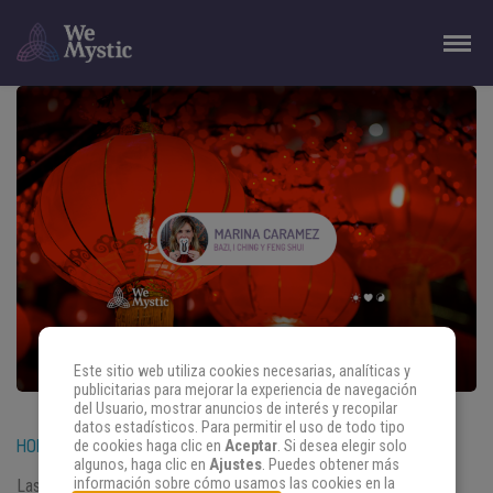
Este sitio web utiliza cookies necesarias, analíticas y
publicitarias para mejorar la experiencia de navegación
del Usuario, mostrar anuncios de interés y recopilar
datos estadísticos. Para permitir el uso de todo tipo
HORÓSCOPO CHINO PARA JULIO 2025: EL MES DE LA CABRA
de cookies haga clic en
Aceptar
. Si desea elegir solo
algunos, haga clic en
Ajustes
. Puedes obtener más
información sobre cómo usamos las cookies en la
Las predicciones del horóscopo chino para julio de 2025 llegan