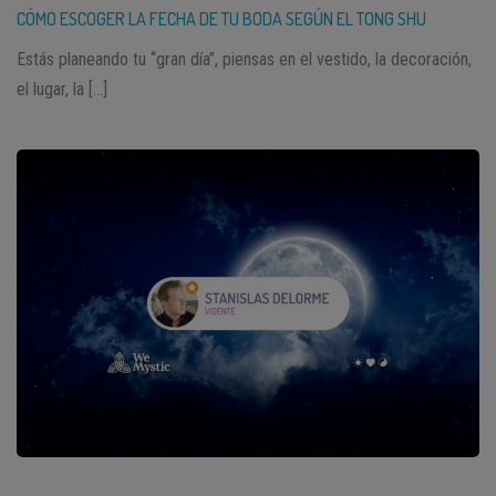
CÓMO ESCOGER LA FECHA DE TU BODA SEGÚN EL TONG SHU
Estás planeando tu “gran día”, piensas en el vestido, la decoración,
el lugar, la […]