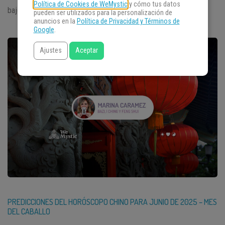
Política de Cookies de WeMystic
y cómo tus datos
bajo la influencia suave […]
pueden ser utilizados para la personalización de
anuncios en la
Política de Privacidad y Términos de
Google
.
Ajustes
Aceptar
PREDICCIONES DEL HORÓSCOPO CHINO PARA JUNIO DE 2025 – MES
DEL CABALLO