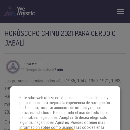
HORÓSCOPO CHINO 2021 PARA CERDO O
JABALÍ
Por
WEMYSTIC
Tiempo de lectura:
7 min
Las personas nacidas en los años 1935, 1947, 1959, 1971, 1983,
1995, 2007 y 2019 pertenecen al cerdo en el horóscopo chino.
Para ellas, el 2021 será un año de replegarse un poco sobre sí
Este sitio web utiliza cookies necesarias, analíticas y
publicitarias para mejorar la experiencia de navegación
mismos y sobre sus afectos, puesto que tanto el 2019 como el
del Usuario, mostrar anuncios de interés y recopilar
2020 resultaron movilizadores en todos los aspectos.
datos estadísticos. Para permitir el uso de todo tipo
de cookies haga clic en
Aceptar
. Si desea elegir solo
El año del búfalo trae una relativa tranquilidad, que si los cerdos
algunos, haga clic en
Ajustes
. Puedes obtener más
información sobre cómo usamos las cookies en la