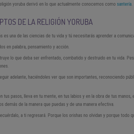
a religión yoruba derivó en lo que actualmente conocemos como
santería
.
TOS DE LA RELIGIÓN YORUBA
s es una de las ciencias de tu vida y tú necesitarás aprender a comunic
dos en palabra, pensamiento y acción.
ruye lo que deba ser enfrentado, combatido y destruido en tu vida. Pes
ones.
seguir adelante, haciéndoles ver que son importantes, reconociendo púb
n tus pasos, lleva en tu mente, en tus labios y en la obra de tus manos,
 los demás de la manera que puedas y de una manera efectiva.
recuérdalo, a ti regresará. Porque los orishas no olvidan y porque todo 