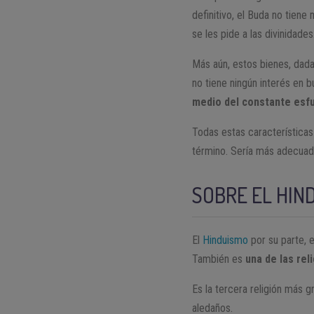
definitivo, el Buda no tie
se les pide a las divinidades
Más aún, estos bienes, dada
no tiene ningún interés en 
medio del constante esfue
Todas estas características 
término. Sería más adecuado 
SOBRE EL HIN
El
Hinduismo
por su parte, 
También es
una de las re
Es la tercera religión más 
aledaños.