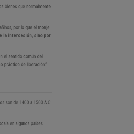
llos bienes que normalmente
añinos, por lo que el monje
e la intercesión, sino por
 en el sentido común del
o práctico de liberación.”
ados son de 1400 a 1500 A.C.
scala en algunos países