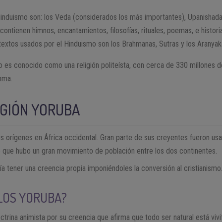
Hinduismo son: los Veda (considerados los más importantes), Upanishada
ontienen himnos, encantamientos, filosofías, rituales, poemas, e histori
textos usados por el Hinduismo son los Brahmanas, Sutras y los Aranyak
 es conocido como una religión politeísta, con cerca de 330 millones d
hma.
IGIÓN YORUBA
s orígenes en África occidental. Gran parte de sus creyentes fueron u
o que hubo un gran movimiento de población entre los dos continentes.
ía tener una creencia propia imponiéndoles la conversión al cristianismo
LOS YORUBA?
ctrina animista por su creencia que afirma que todo ser natural está vivi