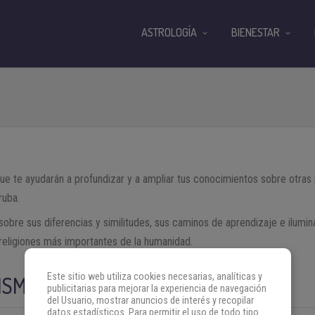
ASTROLOGÍA
BIENESTAR
que te ayudarán a profundizar y a ampliar tus conocimientos sobre otras
ruba.
bre sus diferencias y similitudes, sus caminos de aprendizaje e ilumina
 religiones más importantes de la humanidad.
Este sitio web utiliza cookies necesarias, analíticas y
ISMO
publicitarias para mejorar la experiencia de navegación
del Usuario, mostrar anuncios de interés y recopilar
datos estadísticos. Para permitir el uso de todo tipo