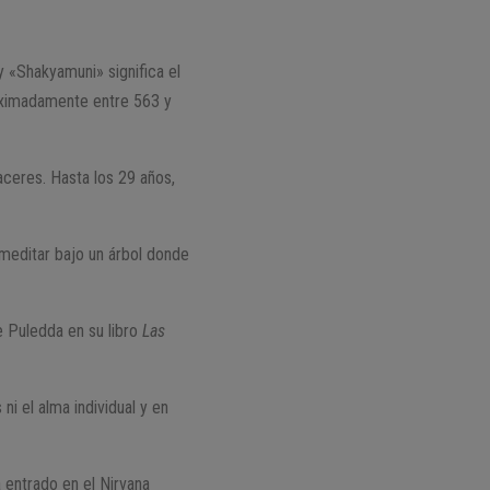
 y «Shakyamuni» significa el
proximadamente entre 563 y
aceres. Hasta los 29 años,
 meditar bajo un árbol donde
e Puledda en su libro
Las
ni el alma individual y en
a entrado en el Nirvana