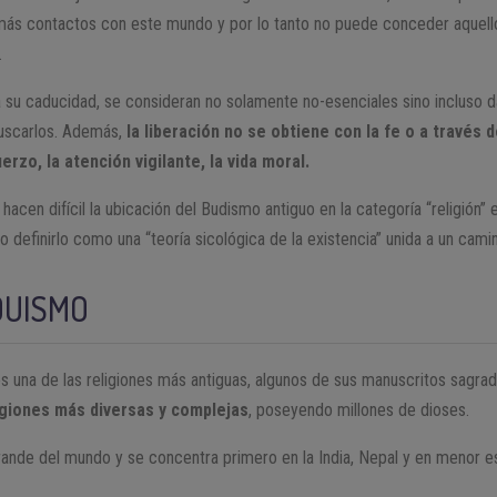
ne más contactos con este mundo y por lo tanto no puede conceder aque
.
 su caducidad, se consideran no solamente no-esenciales sino incluso d
buscarlos. Además,
la liberación no se obtiene con la fe o a través d
rzo, la atención vigilante, la vida moral.
hacen difícil la ubicación del Budismo antiguo en la categoría “religión”
definirlo como una “teoría sicológica de la existencia” unida a un camin
DUISMO
es una de las religiones más antiguas, algunos de sus manuscritos sagr
ligiones más diversas y complejas
, poseyendo millones de dioses.
grande del mundo y se concentra primero en la India, Nepal y en menor e