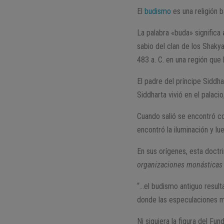
El
budismo
es una religión 
La palabra «buda» significa
sabio del clan de los Shaky
483 a. C. en una región que
El padre del príncipe Siddha
Siddharta vivió en el palaci
Cuando salió se encontró co
encontró la iluminación y l
En sus orígenes, esta doctr
organizaciones monásticas e
“…el budismo antiguo resulta
donde las especulaciones me
Ni siquiera la figura del Fu