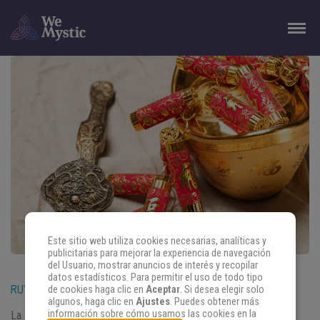
Este sitio web utiliza cookies necesarias, analíticas y
publicitarias para mejorar la experiencia de navegación
del Usuario, mostrar anuncios de interés y recopilar
datos estadísticos. Para permitir el uso de todo tipo
RUYI: EL TALISMÁN CHINO DEL PODER Y LA BUENA SUERTE
de cookies haga clic en
Aceptar
. Si desea elegir solo
algunos, haga clic en
Ajustes
. Puedes obtener más
información sobre cómo usamos las cookies en la
La cultura china es una especie de gigantesco almacén que