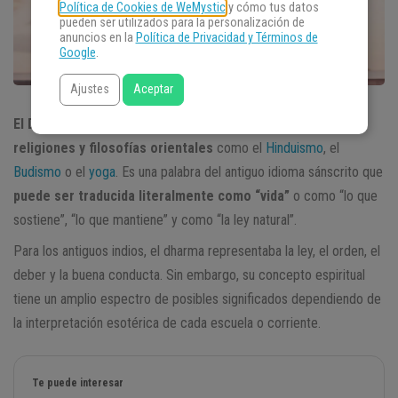
Política de Cookies de WeMystic
y cómo tus datos
pueden ser utilizados para la personalización de
anuncios en la
Política de Privacidad y Términos de
Google
.
Ajustes
Aceptar
El
Dharma es un concepto fundamental para algunas
religiones y filosofías orientales
como el
Hinduismo
, el
Budismo
o el
yoga
. Es una palabra del antiguo idioma sánscrito que
puede ser traducida literalmente como “vida”
o como “lo que
sostiene”, “lo que mantiene” y como “la ley natural”.
Para los antiguos indios, el dharma representaba la ley, el orden, el
deber y la buena conducta. Sin embargo, su concepto espiritual
tiene un amplio espectro de posibles significados dependiendo de
la interpretación esotérica de cada escuela o corriente.
Te puede interesar