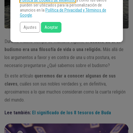
Política de Cookies de WeMystic
y cómo tus datos
pueden ser utilizados para la personalización de
anuncios en la
Política de Privacidad y Términos de
Google
.
Ajustes
Aceptar
Durante mucho tiempo se mantuvo vigente el
debate de si el
budismo era una filosofía de vida o una religión.
Más allá de
los argumentos a favor y en contra de una u otra postura, es
necesario preguntarse ¿Qué sabemos sobre el budismo?
En este artículo
queremos dar a conocer algunas de sus
claves
, cuáles son sus nobles verdades y, en definitiva,
aproximarnos a lo que muchos consideran como la cuarta religión
del mundo.
Lee también:
El significado de los 8 tesoros de Buda