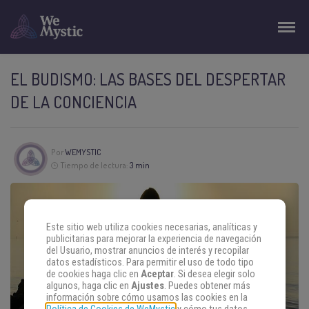
EL BUDISMO: LAS BASES DEL DESPERTAR
DE LA CONCIENCIA
Por
WEMYSTIC
Tiempo de lectura:
3 min
Este sitio web utiliza cookies necesarias, analíticas y
publicitarias para mejorar la experiencia de navegación
del Usuario, mostrar anuncios de interés y recopilar
datos estadísticos. Para permitir el uso de todo tipo
de cookies haga clic en
Aceptar
. Si desea elegir solo
algunos, haga clic en
Ajustes
. Puedes obtener más
información sobre cómo usamos las cookies en la