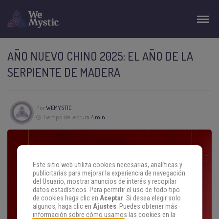
AÑO NUEVO CHINO 2025: EL AÑO DE LA
SERPIENTE DE MADERA
Por
WEMYSTIC
Tiempo de lectura:
4 min
Este sitio web utiliza cookies necesarias, analíticas y
publicitarias para mejorar la experiencia de navegación
del Usuario, mostrar anuncios de interés y recopilar
datos estadísticos. Para permitir el uso de todo tipo
de cookies haga clic en
Aceptar
. Si desea elegir solo
algunos, haga clic en
Ajustes
. Puedes obtener más
información sobre cómo usamos las cookies en la