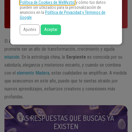
Política de Cookies de WeMystic
y cómo tus datos
pueden ser utilizados para la personalización de
anuncios en la
Política de Privacidad y Términos de
Google
.
Ajustes
Aceptar
El
Año Nuevo Chino 2025
, regido por la
Serpiente de Madera
,
promete ser un año de transformación, crecimiento y aguda
intuición
. En la astrología china, la
Serpiente
es conocida por su
sabiduría, elegancia y misterioso encanto, y cuando se combina
con el
elemento Madera
, estas cualidades se amplifican. A medida
que avancemos en este año, puede que te sientas atraído por
nuevos aprendizajes, esfuerzos creativos y conexiones más
profundas.
LAS RESPUESTAS QUE BUSCAS YA
EXISTEN