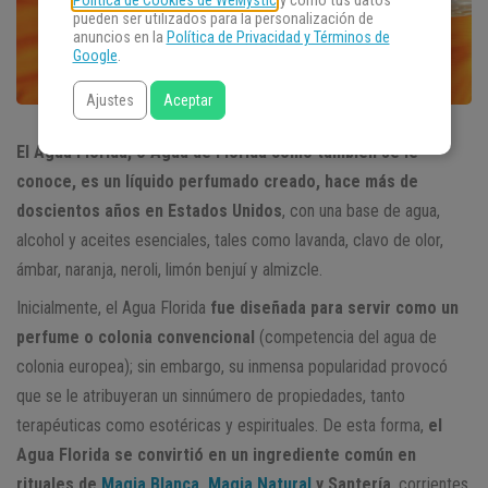
Política de Cookies de WeMystic
y cómo tus datos
pueden ser utilizados para la personalización de
anuncios en la
Política de Privacidad y Términos de
Google
.
Ajustes
Aceptar
El Agua Florida, o Agua de Florida como también se le
conoce, es un líquido perfumado creado, hace más de
doscientos años en Estados Unidos
, con una base de agua,
alcohol y aceites esenciales, tales como lavanda, clavo de olor,
ámbar, naranja, neroli, limón benjuí y almizcle.
Inicialmente, el Agua Florida
fue diseñada para servir como un
perfume o colonia convencional
(competencia del agua de
colonia europea); sin embargo, su inmensa popularidad provocó
que se le atribuyeran un sinnúmero de propiedades, tanto
terapéuticas como esotéricas y espirituales. De esta forma,
el
Agua Florida se convirtió en un ingrediente común en
rituales de
Magia Blanca
,
Magia Natural
y Santería
, corrientes