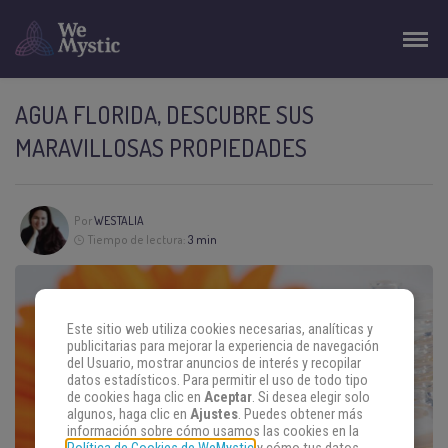
AGUA FLORIDA, DESCUBRE SUS
MARAVILLOSAS PROPIEDADES
Por
WESTALIA
Tiempo de lectura:
3 min
Este sitio web utiliza cookies necesarias, analíticas y
publicitarias para mejorar la experiencia de navegación
del Usuario, mostrar anuncios de interés y recopilar
datos estadísticos. Para permitir el uso de todo tipo
de cookies haga clic en
Aceptar
. Si desea elegir solo
algunos, haga clic en
Ajustes
. Puedes obtener más
información sobre cómo usamos las cookies en la