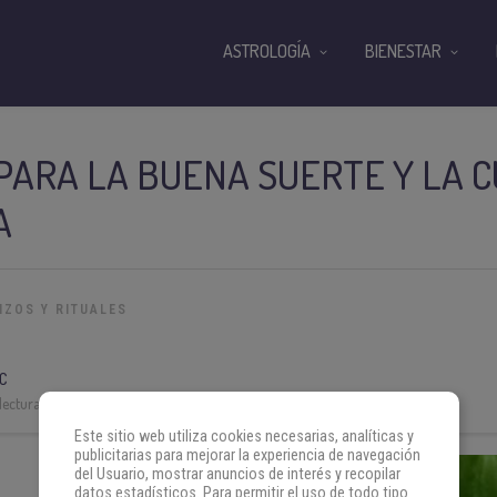
ASTROLOGÍA
BIENESTAR
ARA LA BUENA SUERTE Y LA 
A
IZOS Y RITUALES
C
lectura:
3 min
Este sitio web utiliza cookies necesarias, analíticas y
publicitarias para mejorar la experiencia de navegación
del Usuario, mostrar anuncios de interés y recopilar
datos estadísticos. Para permitir el uso de todo tipo