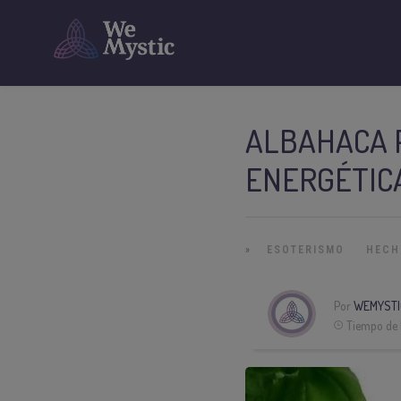
ALBAHACA P
ENERGÉTIC
»
ESOTERISMO
HECH
Por
WEMYSTI
Tiempo de 