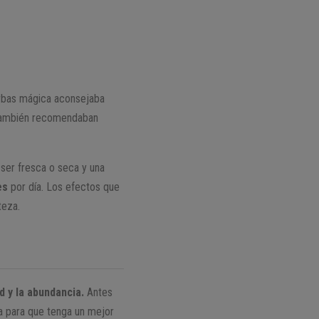
ierbas mágica aconsejaba
o, también recomendaban
 ser fresca o seca y una
es
por día. Los efectos que
teza.
d y la abundancia.
Antes
a para que tenga un mejor