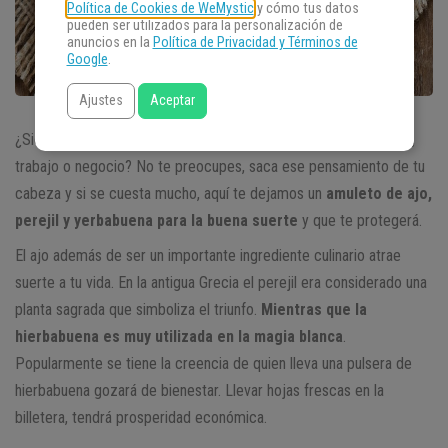
Política de Cookies de WeMystic
y cómo tus datos
pueden ser utilizados para la personalización de
anuncios en la
Política de Privacidad y Términos de
Google
.
Ajustes
Aceptar
¿Sientes que no avanzas y que la prosperidad no llega a tu casa,
trabajo o negocio? No te preocupes, saca ese pensamiento de tu
cabeza y si se cuesta mucho, aquí te dejamos un
amuleto de ajo,
perejil y yerbabuena para la buena suerte
y que te protegerá.
El ajo además de ser un importante ingrediente culinario atrae
suerte a tu vida. En la antigua Grecia el perejil era considerado una
planta sagrada que simboliza el triunfo.
Mientras que la
hierbabuena es muy utilizada en la magia blanca
.
Popularmente se tiene la creencia de quien lleva una pulsera de
hierbabuena gozará de bienestar. Llevar hojas frescas en la
billetera, tendrá prosperidad económica.