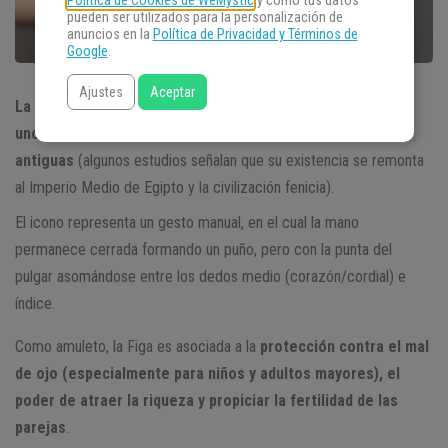
Política de Cookies de WeMystic
y cómo tus datos
pueden ser utilizados para la personalización de
anuncios en la
Política de Privacidad y Términos de
Google
.
Ajustes
Aceptar
La Figa, también llamada higa o mano de poder, es quizás
uno de los talismanes más conocidos, desde épocas
antiguas
(algunos estudios señalan que su existencia se remonta
al Imperio Medio de Egipto y la civilización fenicia).
El icono representa un gesto manual, en el cual la mano
permanece cerrada formando un puño, pero con la punta del
pulgar asomándose entre los dedos medio (corazón/cordial) e
índice.
Como amuleto, la Figa es asociada a la
protección contra el mal
de ojo (especialmente para niños y adultos mayores), el
poder de atraer la riqueza y propiciar la fertilidad de las
parejas
.