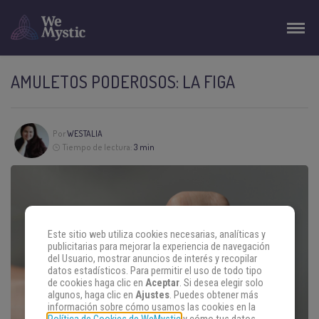
AMULETOS PODEROSOS: LA FIGA
Por
WESTALIA
Tiempo de lectura:
3 min
Este sitio web utiliza cookies necesarias, analíticas y
publicitarias para mejorar la experiencia de navegación
del Usuario, mostrar anuncios de interés y recopilar
datos estadísticos. Para permitir el uso de todo tipo
de cookies haga clic en
Aceptar
. Si desea elegir solo
algunos, haga clic en
Ajustes
. Puedes obtener más
información sobre cómo usamos las cookies en la