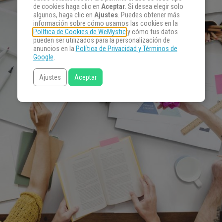
de cookies haga clic en
Aceptar
. Si desea elegir solo
algunos, haga clic en
Ajustes
. Puedes obtener más
información sobre cómo usamos las cookies en la
Política de Cookies de WeMystic
y cómo tus datos
pueden ser utilizados para la personalización de
anuncios en la
Política de Privacidad y Términos de
Google
.
Ajustes
Aceptar