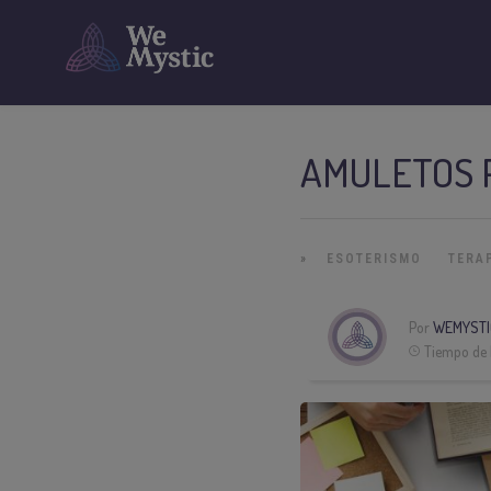
AMULETOS P
»
ESOTERISMO
TERA
Por
WEMYSTI
Tiempo de 