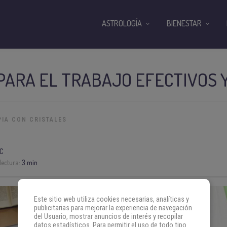
ASTROLOGÍA
BIENESTAR
ARA EL TRABAJO EFECTIVOS Y
PIA CON CRISTALES
C
lectura:
3 min
Este sitio web utiliza cookies necesarias, analíticas y
publicitarias para mejorar la experiencia de navegación
del Usuario, mostrar anuncios de interés y recopilar
datos estadísticos. Para permitir el uso de todo tipo