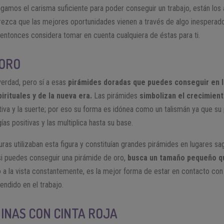
amos el carisma suficiente para poder conseguir un trabajo, están los 
rezca que las mejores oportunidades vienen a través de algo inesperado 
, entonces considera tomar en cuenta cualquiera de éstas para ti.
 ORO
verdad, pero sí a esas
pirámides doradas que puedes conseguir en l
irituales y de la nueva era.
Las pirámides
simbolizan el crecimiento
itiva y la suerte; por eso su forma es idónea como un talismán ya que su
ías positivas y las multiplica hasta su base.
ras utilizaban esta figura y constituían grandes pirámides en lugares s
si puedes conseguir una pirámide de oro,
busca un tamaño pequeño qu
o a la vista constantemente, es la mejor forma de estar en contacto con
ndido en el trabajo.
INAS CON CINTA ROJA