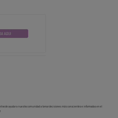
DA AQUI
etivo de ayudar a nuestra comunidad a tomar decisiones más conscientes e informadas en el
.