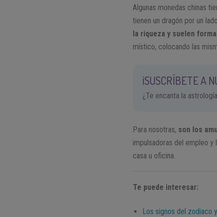
Algunas monedas chinas tien
tienen un dragón por un lado
la riqueza y suelen form
místico, colocando las mism
¡SUSCRÍBETE A 
¿Te encanta la astrologí
Para nosotras,
son los amu
impulsadoras del empleo y l
casa u oficina.
Te puede interesar:
Los signos del zodiaco y