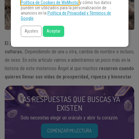
Política de Cookies de WeMystic
y cómo tus datos
pueden ser utilizados para la personalización de
anuncios en la
Política de Privacidad y Términos de
Google
.
Ajustes
Aceptar
El Ángel de la Abundancia tiene presencia en distintas
culturas.
Dependiendo de una u otra, cambia de nombre e incluso,
de sexo. En este artículo vamos a adentrarnos un poco más en la
historia de este misterioso Ángel al que muchos
recurren cuando
quieren llenar sus vidas de prosperidad, riqueza y bienestar
.
LAS RESPUESTAS QUE BUSCAS YA
EXISTEN
Solo necesitas elegir un oráculo y abrir tu corazón.
COMENZAR MI LECTURA