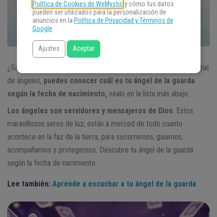
Política de Cookies de WeMystic
y cómo tus datos
pueden ser utilizados para la personalización de
anuncios en la
Política de Privacidad y Términos de
Google
.
Ajustes
Aceptar
¿Sabes cuál es tu ángel de la guarda? De acuerdo al Coro Celestial
de ángeles,
puedes conocer cuál es tu ángel de la guarda
según la fecha de nacimiento,
véalo en la lista más abajo.
Los ángeles son servidores y mensajeros de Dios
. Estos
maravillosos seres de luz, están a merced de todo cuanto
acontece en la faz de la tierra, para socorrernos, guiarnos,
acompañarnos y protegernos. Descubre tu ángel de la guarda
según la fecha de nacimiento.
Lee también:
Aprende a escuchar a tu ángel de la guarda