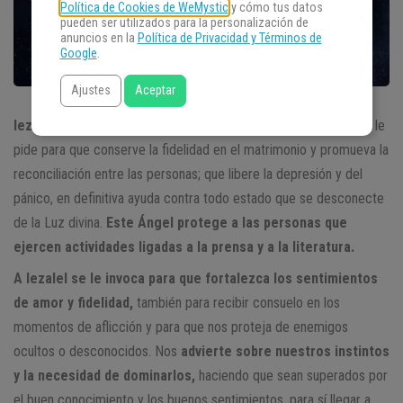
Política de Cookies de WeMystic
y cómo tus datos
pueden ser utilizados para la personalización de
anuncios en la
Política de Privacidad y Términos de
Google
.
Ajustes
Aceptar
Iezalel es un protector contra los estados de aflicción,
se le
pide para que conserve la fidelidad en el matrimonio y promueva la
reconciliación entre las personas; que libere la depresión y del
pánico, en definitiva ayuda contra todo estado que se desconecte
de la Luz divina.
Este Ángel protege a las personas que
ejercen actividades ligadas a la prensa y a la literatura.
A Iezalel se le invoca para que fortalezca los sentimientos
de amor y fidelidad,
también para recibir consuelo en los
momentos de aflicción y para que nos proteja de enemigos
ocultos o desconocidos. Nos
advierte sobre nuestros instintos
y la necesidad de dominarlos,
haciendo que sean superados por
el buen conocimiento y los buenos sentimientos, para sí llegar a