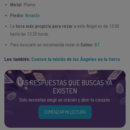
Metal
: Plomo
Piedra
:
Amaista
La
hora más propicia para rezar
a este Ángel es de 13:00
hasta las 13:20 horas.
Para invocarlo se recomienda rezar el
Salmo
:
87
.
Lee también:
Conoce la misión de los Ángeles en la tierra
LAS RESPUESTAS QUE BUSCAS YA
EXISTEN
Solo necesitas elegir un oráculo y abrir tu corazón.
COMENZAR MI LECTURA