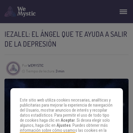
IEZALEL: EL ÁNGEL QUE TE AYUDA A SALIR
DE LA DEPRESIÓN
Por
WEMYSTIC
Tiempo de lectura:
3 min
Este sitio web utiliza cookies necesarias, analíticas y
publicitarias para mejorar la experiencia de navegación
del Usuario, mostrar anuncios de interés y recopilar
datos estadísticos. Para permitir el uso de todo tipo
de cookies haga clic en
Aceptar
. Si desea elegir solo
algunos, haga clic en
Ajustes
. Puedes obtener más
información sobre cómo usamos las cookies en la