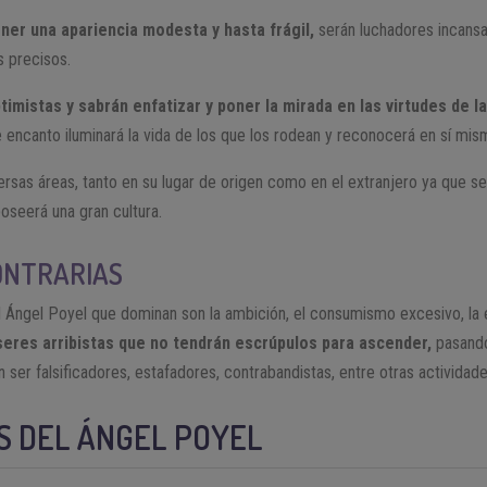
ner una apariencia modesta y hasta frágil,
serán luchadores incansab
 precisos.
timistas y sabrán enfatizar y poner la mirada en las virtudes de l
 encanto iluminará la vida de los que los rodean y reconocerá en sí mis
ersas áreas, tanto en su lugar de origen como en el extranjero ya que 
poseerá una gran cultura.
ONTRARIAS
 Ángel Poyel que dominan son la ambición, el consumismo excesivo, la env
seres arribistas que no tendrán escrúpulos para ascender,
pasando
 ser falsificadores, estafadores, contrabandistas, entre otras actividad
S DEL ÁNGEL POYEL