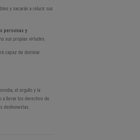
les y sacarán a relucir sus
as personas y
mo sus propias virtudes.
será capaz de dominar
idia, el orgullo y la
 a llevar los derechos de
es deshonestas.