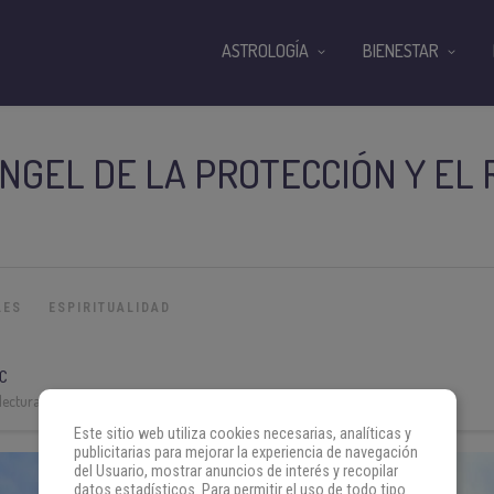
ASTROLOGÍA
BIENESTAR
ÁNGEL DE LA PROTECCIÓN Y EL
LES
ESPIRITUALIDAD
C
lectura:
4 min
Este sitio web utiliza cookies necesarias, analíticas y
publicitarias para mejorar la experiencia de navegación
del Usuario, mostrar anuncios de interés y recopilar
datos estadísticos. Para permitir el uso de todo tipo