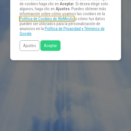
de cookies haga clic en
Aceptar
. Si desea elegir solo
algunos, haga clic en
Ajustes
. Puedes obtener más
información sobre cómo usamos las cookies en la
Política de Cookies de WeMystic
y cómo tus datos
pueden ser utilizados para la personalización de
anuncios en la
Política de Privacidad y Términos de
Google
.
Ajustes
Aceptar