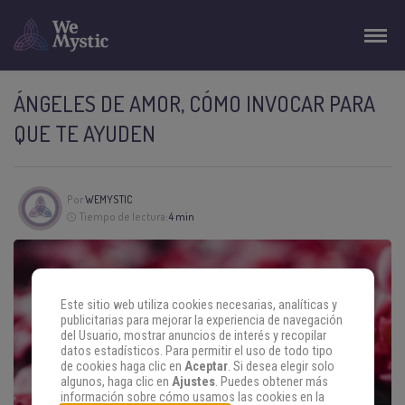
ÁNGELES DE AMOR, CÓMO INVOCAR PARA
QUE TE AYUDEN
Por
WEMYSTIC
Tiempo de lectura:
4 min
Este sitio web utiliza cookies necesarias, analíticas y
publicitarias para mejorar la experiencia de navegación
del Usuario, mostrar anuncios de interés y recopilar
datos estadísticos. Para permitir el uso de todo tipo
de cookies haga clic en
Aceptar
. Si desea elegir solo
algunos, haga clic en
Ajustes
. Puedes obtener más
información sobre cómo usamos las cookies en la