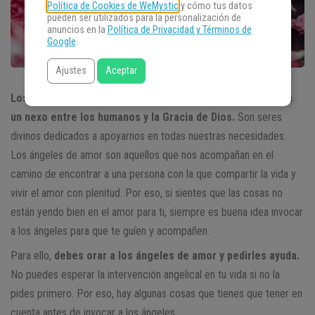
Política de Cookies de WeMystic
y cómo tus datos
pueden ser utilizados para la personalización de
anuncios en la
Política de Privacidad y Términos de
Google
.
Ajustes
Aceptar
Los ángeles forman parte de los misterios del cielo, y son
un nexo entre los humanos y la Gracia de Dios.
Son seres
divinos dedicados a apoyarnos en todas nuestras necesidades.
Los ángeles de amor son aquellos que nos acompañan en el
camino de encontrar a una persona con la que compartir la vida y
vivir el amor con plenitud. Por eso, si sientes que las cosas no
están yendo bien en el amor para ti, siempre es buena idea invocar
a los ángeles para que te guíen y acompañen.
Para ello,
debes orar a los ángeles de amor y pedirles ayuda.
No puedes esperar la intervención angelical en tu vida si no la
pides primero. Por eso, hay algunas cosas que tienes que tener en
cuenta antes de invocar a los ángeles.