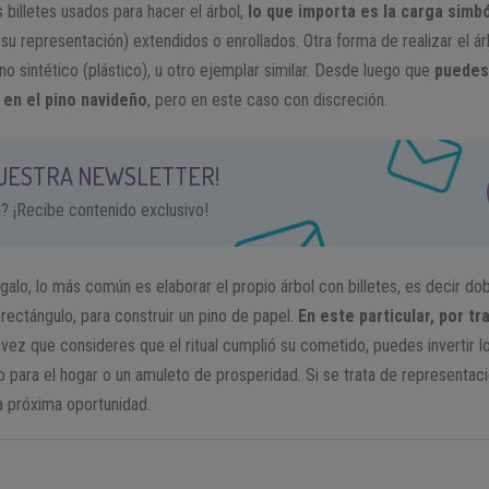
 billetes usados para hacer el árbol,
lo que importa es la carga simbó
u representación) extendidos o enrollados. Otra forma de realizar el árb
no sintético (plástico), u otro ejemplar similar. Desde luego que
puedes 
en el pino navideño
, pero en este caso con discreción.
NUESTRA NEWSLETTER!
a? ¡Recibe contenido exclusivo!
galo, lo más común es elaborar el propio árbol con billetes, es decir do
 rectángulo, para construir un pino de papel.
En este particular, por tr
vez que consideres que el ritual cumplió su cometido, puedes invertir los
o para el hogar o un amuleto de prosperidad. Si se trata de representa
a próxima oportunidad.