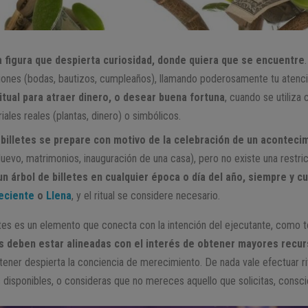
na figura que despierta curiosidad, donde quiera que se encuentre
iones (bodas, bautizos, cumpleaños), llamando poderosamente tu atenci
itual para atraer dinero, o desear buena fortuna
, cuando se utiliza
ales reales (plantas, dinero) o simbólicos.
 billetes se prepare con motivo de la celebración de un acontecim
uevo, matrimonios, inauguración de una casa), pero no existe una restric
n árbol de billetes en cualquier época o día del año, siempre y cu
eciente
o
Llena
, y el ritual se considere necesario.
letes es un elemento que conecta con la intención del ejecutante, como 
as deben estar alineadas con el interés de obtener mayores recu
 tener despierta la conciencia de merecimiento. De nada vale efectuar ri
 disponibles, o consideras que no mereces aquello que solicitas, consc