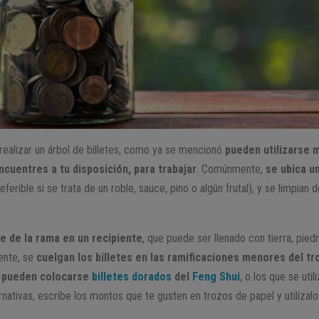
 realizar un árbol de billetes, como ya se mencionó
pueden utilizarse m
ncuentres a tu disposición, para trabajar
. Comúnmente,
se ubica u
eferible si se trata de un roble, sauce, pino o algún frutal), y se limpian
.
e de la rama en un recipiente
, que puede ser llenado con tierra, pied
ente, se
cuelgan los billetes en las ramificaciones menores del t
n
pueden colocarse
billetes dorados
del
Feng Shui
, o los que se uti
nativas, escribe los montos que te gusten en trozos de papel y utilízalo