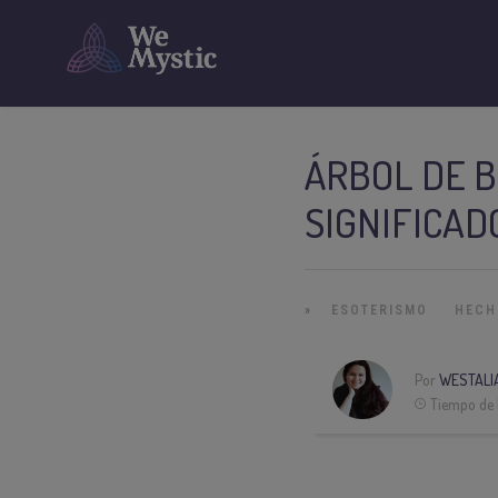
ÁRBOL DE B
SIGNIFICAD
»
ESOTERISMO
HECH
Por
WESTALI
Tiempo de 