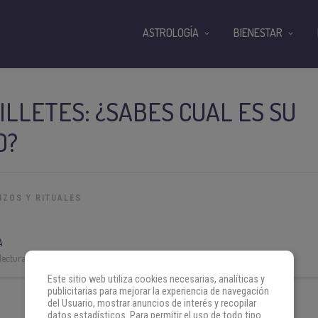
ASTROLOGÍA
BIENESTAR
ILLETES: ¿SABES CUAL ES SU
O?
IZOS Y RITUALES
A
lectura:
3 min
Este sitio web utiliza cookies necesarias, analíticas y
publicitarias para mejorar la experiencia de navegación
del Usuario, mostrar anuncios de interés y recopilar
datos estadísticos. Para permitir el uso de todo tipo