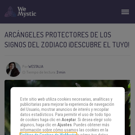
ARCÁNGELES PROTECTORES DE LOS
SIGNOS DEL ZODIACO ¡DESCUBRE EL TUYO!
Por
WESTALIA
Tiempo de lectura:
3 min
Este sitio web utiliza cookies necesarias, analíticas y
publicitarias para mejorar la experiencia de navegación
del Usuario, mostrar anuncios de interés y recopilar
datos estadísticos. Para permitir el uso de todo tipo
de cookies haga clic en
Aceptar
. Si desea elegir solo
algunos, haga clic en
Ajustes
. Puedes obtener más
información sobre cómo usamos las cookies en la