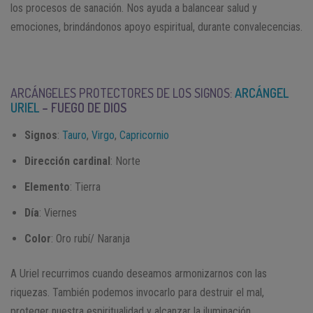
los procesos de sanación. Nos ayuda a balancear salud y
emociones, brindándonos apoyo espiritual, durante convalecencias.
ARCÁNGELES PROTECTORES DE LOS SIGNOS:
ARCÁNGEL
URIEL
– FUEGO DE DIOS
Signos
:
Tauro
,
Virgo
,
Capricornio
Dirección cardinal
: Norte
Elemento
: Tierra
Día
: Viernes
Color
: Oro rubí/ Naranja
A Uriel recurrimos cuando deseamos armonizarnos con las
riquezas. También podemos invocarlo para destruir el mal,
proteger nuestra espiritualidad y alcanzar la iluminación.