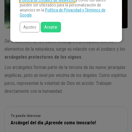
Política de Cookies de WeMystic
y cómo tus datos
pueden ser utilizados para la personalización de
anuncios en la
Política de Privacidad y Términos de
Google
.
Ajustes
Aceptar
De la conexión de los cuatro arcángeles principales con los
elementos de la naturaleza, surge su relación con el zodiaco y los
arcángeles protectores de los signos
.
Los arcángeles forman parte de la tercera de las nueve jerarquías
angélicas, justo un nivel por encima de los ángeles. Como espíritus
puros, representan la voluntad de Dios en acción. Trabajan
directamente con la humanidad.
Te puede interesar
Arcángel del día ¡Aprende como invocarlo!