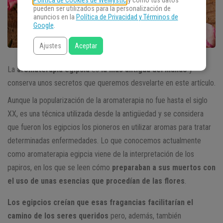
Política de Cookies de WeMystic
y cómo tus datos
pueden ser utilizados para la personalización de
anuncios en la
Política de Privacidad y Términos de
Google
.
Ajustes
Aceptar
La
aromaterapia egipcia
es
la más antigua del mundo
y
conserva unos secretos que queremos desvelarte en este artículo.
Aunque la popularización de la aromaterapia no fue hasta el siglo
XX, es una técnica utilizada desde la antigüedad y se considera
que fueron los egipcios los pioneros en utilizar aromas para tratar
determinadas enfermedades. Lo que conocemos actualmente
como aromaterapia egipcia viene de la interpretación de los
papiros, en los que se leen cómo
preparaban a sus muertos con
el uso de unas esencias que procedían de las flores
.
Los egipcios creían que esas fragancias facilitarían el
camino de los seres queridos
pero, además, también