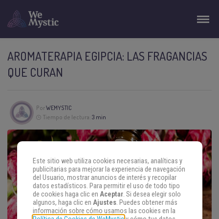
AROMATERAPIA EGIPCIA: LAS FRAGANCIAS
QUE CURAN
Por
WEMYSTIC
Tiempo de lectura:
3 min
Este sitio web utiliza cookies necesarias, analíticas y
publicitarias para mejorar la experiencia de navegación
del Usuario, mostrar anuncios de interés y recopilar
datos estadísticos. Para permitir el uso de todo tipo
de cookies haga clic en
Aceptar
. Si desea elegir solo
algunos, haga clic en
Ajustes
. Puedes obtener más
información sobre cómo usamos las cookies en la