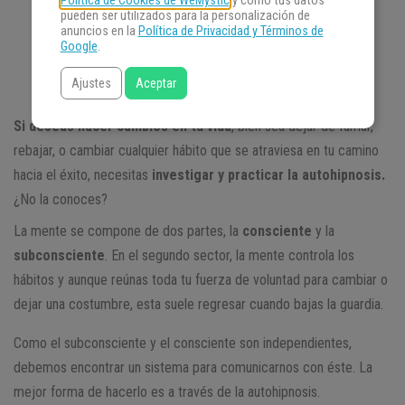
Política de Cookies de WeMystic
y cómo tus datos
pueden ser utilizados para la personalización de
anuncios en la
Política de Privacidad y Términos de
Google
.
Ajustes
Aceptar
Si deseas hacer cambios en tu vida
, bien sea dejar de fumar,
rebajar, o cambiar cualquier hábito que se atraviesa en tu camino
hacia el éxito, necesitas
investigar y practicar la autohipnosis.
¿No la conoces?
La mente se compone de dos partes, la
consciente
y la
subconsciente
. En el segundo sector, la mente controla los
hábitos y aunque reúnas toda tu fuerza de voluntad para cambiar o
dejar una costumbre, esta suele regresar cuando bajas la guardia.
Como el subconsciente y el consciente son independientes,
debemos encontrar un sistema para comunicarnos con éste. La
mejor forma de hacerlo es a través de la autohipnosis.