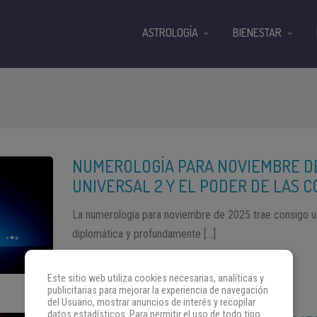
ASTROLOGÍA
BIENESTAR
NUMEROLOGÍA PARA NOVIEMBRE DE
UNIVERSAL 2 Y EL PODER DE LAS 
La numerología para noviembre de 2025 trae consigo un
diplomática y profundamente […]
Este sitio web utiliza cookies necesarias, analíticas y
publicitarias para mejorar la experiencia de navegación
del Usuario, mostrar anuncios de interés y recopilar
datos estadísticos. Para permitir el uso de todo tipo