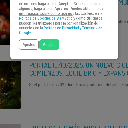
HORÓSCOPO CHINO PARA NOVIEMBR
de cookies haga clic en
Aceptar
. Si desea elegir solo
DEL JABALÍ
algunos, haga clic en
Ajustes
. Puedes obtener más
información sobre cómo usamos las cookies en la
Política de Cookies de WeMystic
y cómo tus datos
Las predicciones del horóscopo chino para noviembre d
pueden ser utilizados para la personalización de
anuncios en la
Política de Privacidad y Términos de
del […]
Google
.
Ajustes
Aceptar
PORTAL 10/10/2025: UN NUEVO CI
COMIENZOS, EQUILIBRIO Y EXPANSI
Si el portal 9/9/2025 fue el más poderoso del año, el q