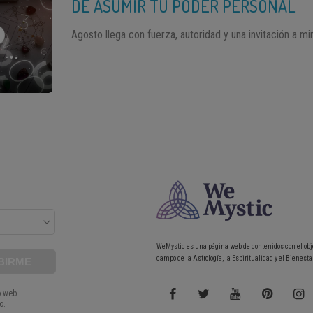
DE ASUMIR TU PODER PERSONAL
Agosto llega con fuerza, autoridad y una invitación a mi
WeMystic es una página web de contenidos con el obj
campo de la Astrología, la Espiritualidad y el Bienestar