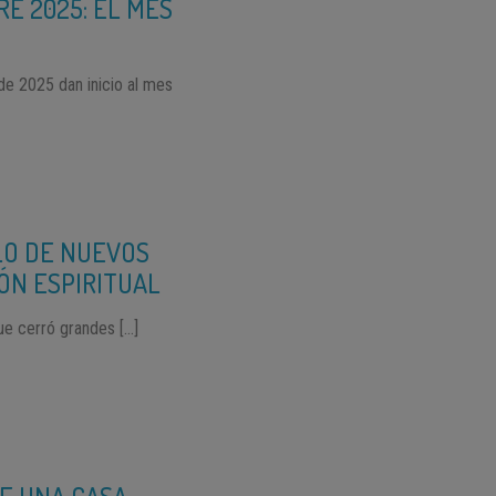
E 2025: EL MES
e 2025 dan inicio al mes
CLO DE NUEVOS
ÓN ESPIRITUAL
ue cerró grandes […]