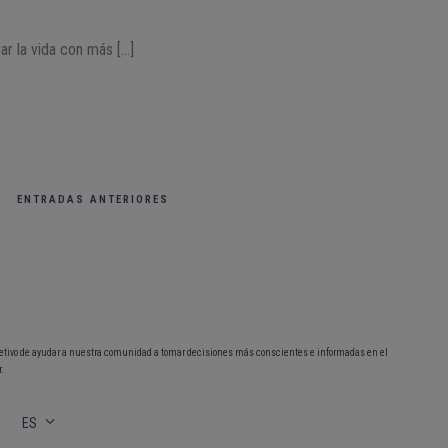
rar la vida con más […]
ENTRADAS ANTERIORES
etivo de ayudar a nuestra comunidad a tomar decisiones más conscientes e informadas en el
.
ES