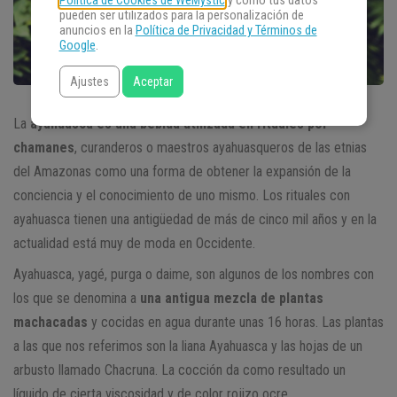
Política de Cookies de WeMystic
y cómo tus datos
pueden ser utilizados para la personalización de
anuncios en la
Política de Privacidad y Términos de
Google
.
Ajustes
Aceptar
La
ayahuasca
es una bebida utilizada en rituales por
chamanes
, curanderos o maestros ayahuasqueros de las etnias
del Amazonas como una forma de obtener la expansión de la
conciencia y el conocimiento de uno mismo. Los rituales con
ayahuasca tienen una antigüedad de más de cinco mil años y en la
actualidad está muy de moda en Occidente.
Ayahuasca, yagé, purga o daime, son algunos de los nombres con
los que se denomina a
una antigua mezcla de plantas
machacadas
y cocidas en agua durante unas 16 horas. Las plantas
a las que nos referimos son la liana Ayahuasca y las hojas de un
arbusto llamado Chacruna. La cocción da como resultado un
líquido de cierta viscosidad y de color rojizo ocre.