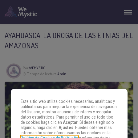
AYAHUASCA: LA DROGA DE LAS ETNIAS DEL
AMAZONAS
Por
WEMYSTIC
Tiempo de lectura:
4 min
Este sitio web utiliza cookies necesarias, analíticas y
publicitarias para mejorar la experiencia de navegación
del Usuario, mostrar anuncios de interés y recopilar
datos estadísticos. Para permitir el uso de todo tipo
de cookies haga clic en
Aceptar
. Si desea elegir solo
algunos, haga clic en
Ajustes
. Puedes obtener más
información sobre cómo usamos las cookies en la