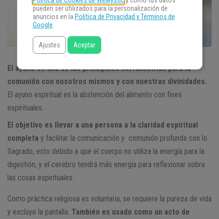
Política de Cookies de WeMystic
y cómo tus datos
pueden ser utilizados para la personalización de
anuncios en la
Política de Privacidad y Términos de
Google
.
Ajustes
Aceptar
El ayuno es una de las principales herramientas para la
comunión con nosotros mismos y con nuestras divinidades.
El ayuno espiritual es la abstención del alimento con fines
espirituales.
El objetivo es llevar a una persona a la claridad espiritual
completa
y facilitar la comunicación y comunión profunda con lo
Sagrado, esto debido a que el cuerpo no utiliza la energía para la
digestión, y el cerebro tendrá más energía para reflexionar sobre
las cosas espirituales.
Como práctica religiosa es voluntaria, se requiere la pureza de vida
y excluye la pantalla.
También es usado como un acto de