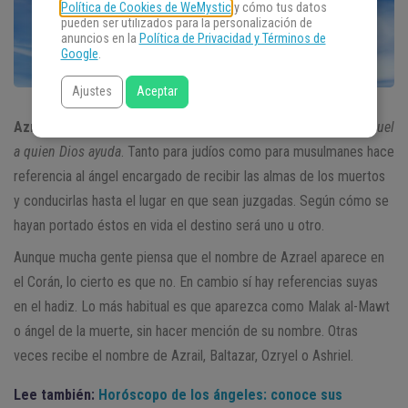
Política de Cookies de WeMystic
y cómo tus datos
pueden ser utilizados para la personalización de
anuncios en la
Política de Privacidad y Términos de
Google
.
Ajustes
Aceptar
Azrael
proviene del término árabe Izrail, cuyo significado es
Aquel
a quien Dios ayuda
. Tanto para judíos como para musulmanes hace
referencia al ángel encargado de recibir las almas de los muertos
y conducirlas hasta el lugar en que sean juzgadas. Según cómo se
hayan portado éstos en vida el destino será uno u otro.
Aunque mucha gente piensa que el nombre de Azrael aparece en
el Corán, lo cierto es que no. En cambio sí hay referencias suyas
en el hadiz. Lo más habitual es que aparezca como Malak al-Mawt
o ángel de la muerte, sin hacer mención de su nombre. Otras
veces recibe el nombre de Azrail, Baltazar, Ozryel o Ashriel.
Lee también:
Horóscopo de los ángeles: conoce sus