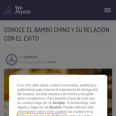
CONOCE EL BAMBÚ CHINO Y SU RELACIÓN
CON EL ÉXITO
Por
WEMYSTIC
Tiempo de lectura:
3 min
Este sitio web utiliza cookies necesarias, analíticas y
publicitarias para mejorar la experiencia de navegación
del Usuario, mostrar anuncios de interés y recopilar
datos estadísticos. Para permitir el uso de todo tipo
de cookies haga clic en
Aceptar
. Si desea elegir solo
algunos, haga clic en
Ajustes
. Puedes obtener más
información sobre cómo usamos las cookies en la