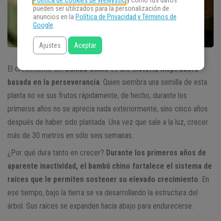
Política de Cookies de WeMystic
y cómo tus datos
pueden ser utilizados para la personalización de
anuncios en la
Política de Privacidad y Términos de
Google
.
Ajustes
Aceptar
El crecimiento del
Bambú Chino
es una
historia inspiradora
basada en la perseverancia
. Quien siembra una semilla de esta
planta no ve sus frutos rápidamente, de hecho, durante los
primeros años no se aprecia nada exteriormente, sino cinco años
después de haber sido plantada. Una vez que sale a la luz, crecer
más de 30 metros en sólo seis semanas.
¿Por qué dura tanto en crecer?
Durante los primeros años de
aparente inactividad, el bambú chino fortalece el sistema de
raíces que le permiten sostener su elevado crecimiento
. En
ese tiempo, bajo la tierra se va desarrollando la estructura del
árbol. Sus raíces se expanden hacia abajo para endurecerse.