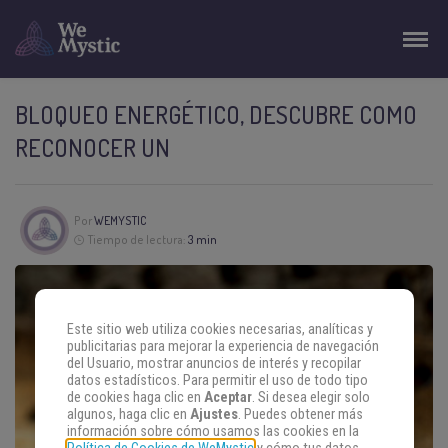
BLOQUEO ENERGÉTICO, DESCUBRE COMO
RECONOCER UN
Por
WEMYSTIC
Tiempo de lectura:
3 min
Este sitio web utiliza cookies necesarias, analíticas y
publicitarias para mejorar la experiencia de navegación
del Usuario, mostrar anuncios de interés y recopilar
datos estadísticos. Para permitir el uso de todo tipo
de cookies haga clic en
Aceptar
. Si desea elegir solo
algunos, haga clic en
Ajustes
. Puedes obtener más
información sobre cómo usamos las cookies en la