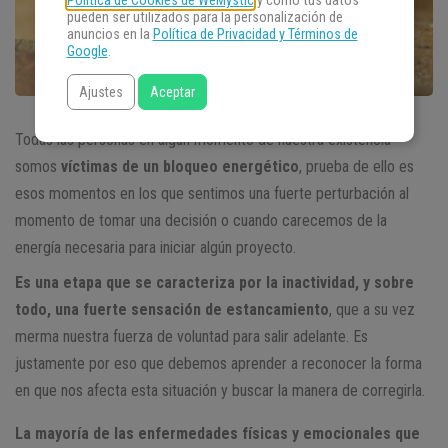
Política de Cookies de WeMystic
y cómo tus datos
pueden ser utilizados para la personalización de
anuncios en la
Política de Privacidad y Términos de
Google
.
Ajustes
Aceptar
Todas las personas en algún momento de nuestra existencia
somos
víctimas de un bloqueo energético
, prueba de ello es
esos momentos en los que sentimos una fuerte perturbación al
momento de tomar una decisión o cuando carecemos de la
energía necesaria para iniciar algún proyecto.
Es una etapa que se caracteriza por la inactividad, y sobre
todo, una fuerte sensación de estancamiento
, que a su vez
merma nuestra fuerza de voluntad para salir adelante. Es
justamente por eso que debemos aprender a reconocer la forma
en que nos afecta esta situación y buscar la manera de corregirla.
La mayoría de las enfermedades físicas y emocionales que