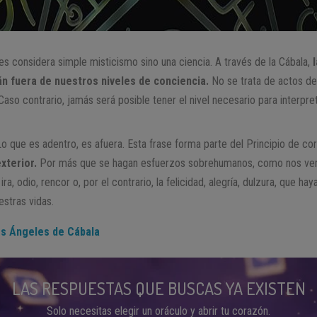
es considera simple misticismo sino una ciencia. A través de la Cábala,
n fuera de nuestros niveles de conciencia.
No se trata de actos de
. Caso contrario, jamás será posible tener el nivel necesario para interpr
 Lo que es adentro, es afuera. Esta frase forma parte del Principio de c
exterior.
Por más que se hagan esfuerzos sobrehumanos, como nos vemo
ira, odio, rencor o, por el contrario, la felicidad, alegría, dulzura, que haya
stras vidas.
os Ángeles de Cábala
LAS RESPUESTAS QUE BUSCAS YA EXISTEN
Solo necesitas elegir un oráculo y abrir tu corazón.