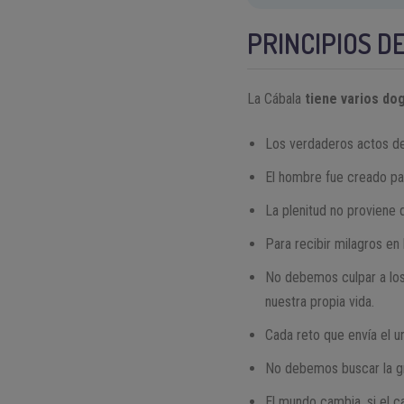
PRINCIPIOS D
La Cábala
tiene varios d
Los verdaderos actos de
El hombre fue creado par
La plenitud no proviene
Para recibir milagros en
No debemos culpar a los
nuestra propia vida.
Cada reto que envía el 
No debemos buscar la gra
El mundo cambia, si el 