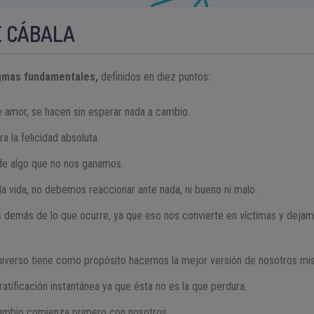
E CÁBALA
ogmas fundamentales,
definidos en diez puntos:
 amor, se hacen sin esperar nada a cambio.
a la felicidad absoluta.
 de algo que no nos ganamos.
 la vida, no debemos reaccionar ante nada, ni bueno ni malo.
 demás de lo que ocurre, ya que eso nos convierte en víctimas y deja
universo tiene como propósito hacernos la mejor versión de nosotros mi
tificación instantánea ya que ésta no es la que perdura.
cambio comienza primero con nosotros.