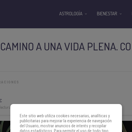
ASTROLOGÍA
BIENESTAR
 CAMINO A UNA VIDA PLENA. C
RACIONES
C
lectura:
3 min
Este sitio web utiliza cookies necesarias, analíticas y
publicitarias para mejorar la experiencia de navegación
del Usuario, mostrar anuncios de interés y recopilar
datos estadísticos. Para permitir el uso de todo tipo