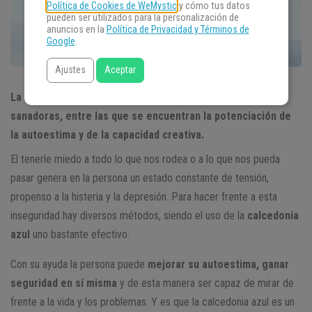
Política de Cookies de WeMystic
y cómo tus datos
pueden ser utilizados para la personalización de
anuncios en la
Política de Privacidad y Términos de
Google
.
Ajustes
Aceptar
La calcedonia azul es una piedra con propiedades
sanadoras, entre las que se encuentran la potenciación de
la autoestima y de la capacidad creativa.
El tenerle miedo a todo lo que nos rodea o a lo que nos pueda
pasar genera en la persona un estado constante de tensión,
propenso a la histeria y la depresión. Para hacer frente a esta
inseguridad hay diversos métodos, siendo el uso de la
calcedonia
azul
uno bastante efectivo.
Con su ayuda la persona puede
mejorar su autoestima, ganar
seguridad en sí misma
y de esta manera ser capaz de mirar de
frente a la vida y los problemas. Y es que la calcedonia azul es un