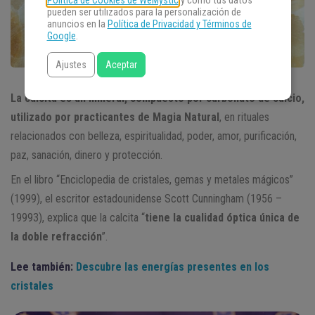
Política de Cookies de WeMystic
y cómo tus datos
pueden ser utilizados para la personalización de
anuncios en la
Política de Privacidad y Términos de
Google
.
Ajustes
Aceptar
La calcita es un mineral, compuesto por carbonato de calcio,
utilizado por practicantes de Magia Natural
, en rituales
relacionados con belleza, espiritualidad, poder, amor, purificación,
paz, sanación, dinero y protección.
En el libro “Enciclopedia de cristales, gemas y metales mágicos”
(1999), el escritor estadounidense Scott Cunningham (1956 –
19993), explica que la calcita “
tiene la cualidad óptica única de
la doble refracción
”.
Lee también:
Descubre las energías presentes en los
cristales