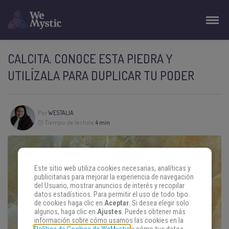
CALCITA. CONOCE ESTA PIEDRA Y
UTILÍZALA PARA DUPLICAR TU PODER
Por
WESTALIA
Tiempo de lectura:
4 min
Este sitio web utiliza cookies necesarias, analíticas y
publicitarias para mejorar la experiencia de navegación
del Usuario, mostrar anuncios de interés y recopilar
datos estadísticos. Para permitir el uso de todo tipo
de cookies haga clic en
Aceptar
. Si desea elegir solo
algunos, haga clic en
Ajustes
. Puedes obtener más
información sobre cómo usamos las cookies en la