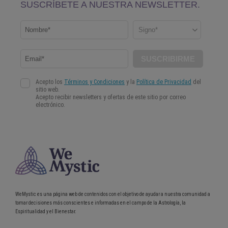
WeMystic es una página web de contenidos con el objetivo de ayudar a nuestra comunidad a
tomar decisiones más conscientes e informadas en el campo de la Astrología, la
Espiritualidad y el Bienestar.