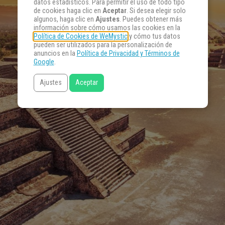
datos estadísticos. Para permitir el uso de todo tipo
de cookies haga clic en
Aceptar
. Si desea elegir solo
algunos, haga clic en
Ajustes
. Puedes obtener más
información sobre cómo usamos las cookies en la
Política de Cookies de WeMystic
y cómo tus datos
pueden ser utilizados para la personalización de
anuncios en la
Política de Privacidad y Términos de
Google
.
Ajustes
Aceptar