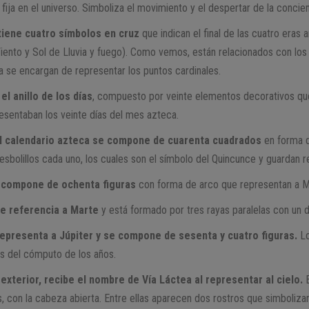
 fija en el universo. Simboliza el movimiento y el despertar de la concien
tiene cuatro símbolos en cruz
que indican el final de las cuatro eras 
iento y Sol de Lluvia y fuego). Como vemos, están relacionados con los
a se encargan de representar los puntos cardinales.
 el anillo de los días
, compuesto por veinte elementos decorativos qu
resentaban los veinte días del mes azteca.
del calendario azteca se compone de cuarenta cuadrados
en forma d
esbolillos cada uno, los cuales son el símbolo del Quincunce y guardan r
se compone de ochenta figuras
con forma de arco que representan a M
ce referencia a Marte
y está formado por tres rayas paralelas con un d
representa a Júpiter y se compone de sesenta y cuatro figuras.
Lo
os del cómputo de los años.
l exterior, recibe el nombre de Vía Láctea al representar al cielo.
E
 con la cabeza abierta. Entre ellas aparecen dos rostros que simbolizan e