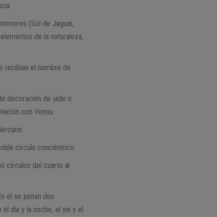
cia.
anteriores (Sol de Jaguar,
 elementos de la naturaleza,
e recibían el nombre de
e decoración de jade o
elación con Venus.
ercurio.
oble círculo concéntrico.
s círculos del cuarto al
n él se juntan dos
l día y la noche, el yin y el