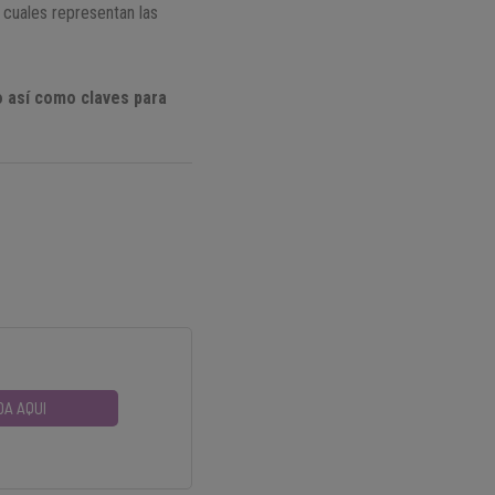
s cuales representan las
o así como claves para
DA AQUI