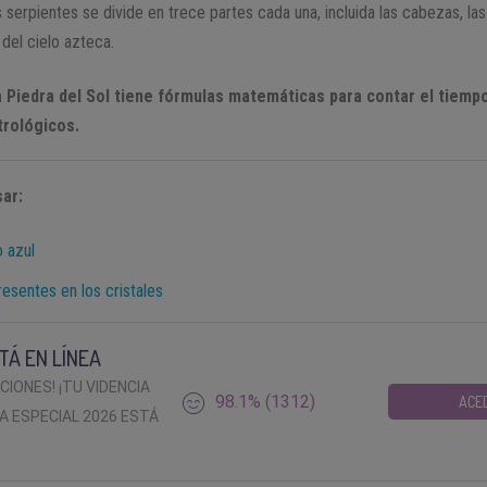
s serpientes se divide en trece partes cada una, incluida las cabezas, la
del cielo azteca.
la Piedra del Sol tiene fórmulas matemáticas para contar el tiemp
trológicos.
ar:
o azul
esentes en los cristales
TÁ EN LÍNEA
ACIONES! ¡TU VIDENCIA
98.1% (1312)
ACE
A ESPECIAL 2026 ESTÁ