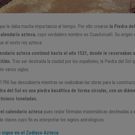
ue le daba mucha importancia al tiempo. Por ello crearon
la Piedra de
calendario azteca
, cuyo verdadero nombre es
Cuauhxicalli
. Su origen 
e el sexto rey azteca.
lendario azteca continuó hasta el año 1521, donde le reservaban u
tlán.
Tras ser destruida la ciudad por los españoles, la Piedra del Sol
te varios siglos.
790 fue descubierta mientras se realizaban las obras para la construcc
dra del Sol es una piedra basáltica de forma circular, con un diá
ticinco toneladas.
 el calendario azteca
pues reúne fórmulas matemáticas destinadas a 
 claves cuyo fin es interpretar los signos astrológicos.
 signo en el Zodíaco Azteca