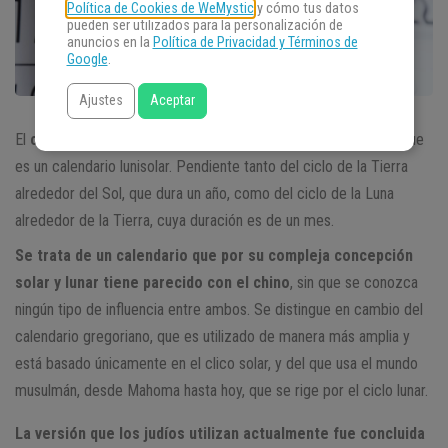
Política de Cookies de WeMystic
y cómo tus datos
pueden ser utilizados para la personalización de
anuncios en la
Política de Privacidad y Términos de
Google
.
Ajustes
Aceptar
El
calendario judío
se basa en ambos tipos de ciclos. Por lo que
es un calendario lunisolar. Pendiente tanto del ciclo de la Tierra
alrededor del Sol, que dura un año, como del ciclo de la Luna
alrededor de la Tierra, cuya duración es de un mes.
Se trata de un calendario que por su compleja concepción
solar y lunar tiene parecido con el chino
, sin que se conozca
ningún tipo de influencia entre ambos. Se distingue en cambio del
calendario gregoriano, que es utilizado de manera más amplia y
está basado únicamente en el clico solar, y del que usa el mundo
musulmán, desde Mahoma hasta hoy, que se rige por el ciclo lunar.
La versión que los judíos utilizan actualmente fue concluida