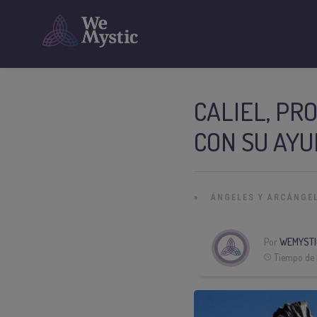
CALIEL, PR
CON SU AY
»
ÁNGELES Y ARCÁNGE
Por
WEMYSTI
Tiempo de 