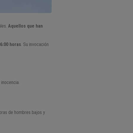
ales.
Aquellos que han
06:00 horas
. Su invocación
 inocencia.
bras de hombres bajos y