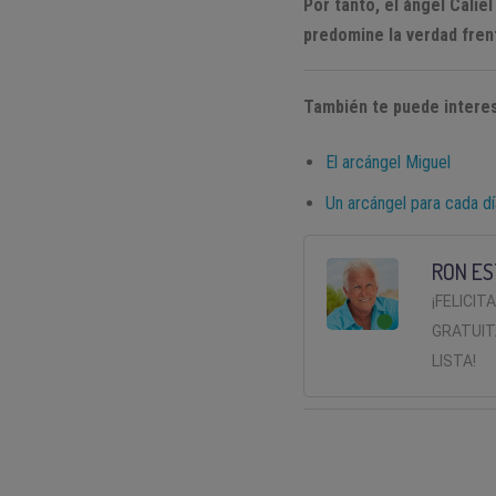
Por tanto, el ángel Calie
predomine la verdad frent
También te puede interes
El arcángel Miguel
Un arcángel para cada d
RON ES
¡FELICIT
GRATUIT
LISTA!