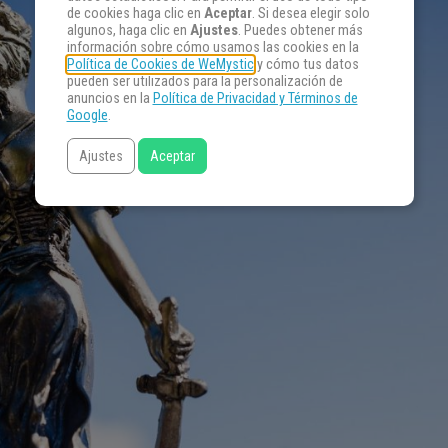
de cookies haga clic en
Aceptar
. Si desea elegir solo
algunos, haga clic en
Ajustes
. Puedes obtener más
información sobre cómo usamos las cookies en la
Política de Cookies de WeMystic
y cómo tus datos
pueden ser utilizados para la personalización de
anuncios en la
Política de Privacidad y Términos de
Google
.
Ajustes
Aceptar