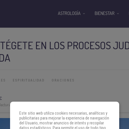
ASTROLOGÍA
BIENESTAR
OTÉGETE EN LOS PROCESOS JUD
UDA
LES
ESPIRITUALIDAD
ORACIONES
C
lectura:
3 min
Este sitio web utiliza cookies necesarias, analíticas y
publicitarias para mejorar la experiencia de navegación
del Usuario, mostrar anuncios de interés y recopilar
datos estadísticos. Para permitir el uso de todo tipo