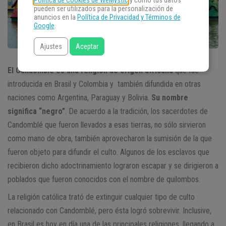
Política de Cookies de WeMystic
y cómo tus datos
pueden ser utilizados para la personalización de
anuncios en la
Política de Privacidad y Términos de
Google
.
Ajustes
Aceptar
El Candomblé es una religión de origen africana
que fue
introducida en Brasil y Colombia y también difundida en otras
naciones como Argentina, Paraguay y Bolivia.
Su nombre
significa “negro”
. De acuerdo a la tradición, los sacerdotes de
Candomblé que fueron llevados a esas tierras, no sólo sirvieron
como mano de obra, también aprovecharon la sumisión de la que
fueron objeto para difundir el culto. Algunos de los esclavos que
recibieron dicho adoctrinamiento lograron escapar y se dirigieron a
poblados que fueron conocidos con el nombre de quilombos.
La religión católica trató de extinguir cualquier tipo de culto
relacionado con Candomblé, pero ésta logró sobrevivir. Inclusive,
en Brasil es hoy en día una de las principales religiones, llegando a