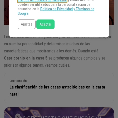
Política de Cookies de WeMystic
y cómo tus datos
pueden ser utilizados para la personalización de
anuncios en la
Política de Privacidad y Términos de
Google
.
Ajustes
Aceptar
Los movimientos de los planetas y de las constelaciones influyen
en nuestra personalidad y determinan muchas de las
características que mostramos a los demás. Cuando está
Capricornio en la casa 5
se producen algunos cambios y se
priorizan algunos temas, veamos cuáles.
Lee también
La clasificación de las casas astrológicas en la carta
natal