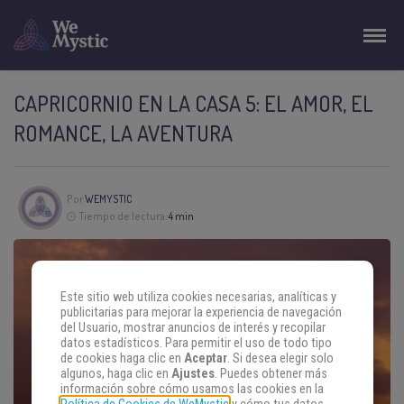
CAPRICORNIO EN LA CASA 5: EL AMOR, EL
ROMANCE, LA AVENTURA
Por
WEMYSTIC
Tiempo de lectura:
4 min
Este sitio web utiliza cookies necesarias, analíticas y
publicitarias para mejorar la experiencia de navegación
del Usuario, mostrar anuncios de interés y recopilar
datos estadísticos. Para permitir el uso de todo tipo
de cookies haga clic en
Aceptar
. Si desea elegir solo
algunos, haga clic en
Ajustes
. Puedes obtener más
información sobre cómo usamos las cookies en la