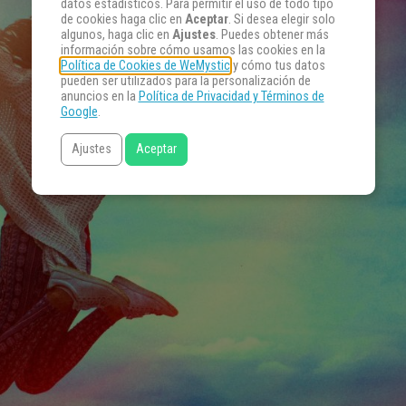
datos estadísticos. Para permitir el uso de todo tipo
de cookies haga clic en
Aceptar
. Si desea elegir solo
algunos, haga clic en
Ajustes
. Puedes obtener más
información sobre cómo usamos las cookies en la
Política de Cookies de WeMystic
y cómo tus datos
pueden ser utilizados para la personalización de
anuncios en la
Política de Privacidad y Términos de
Google
.
Ajustes
Aceptar