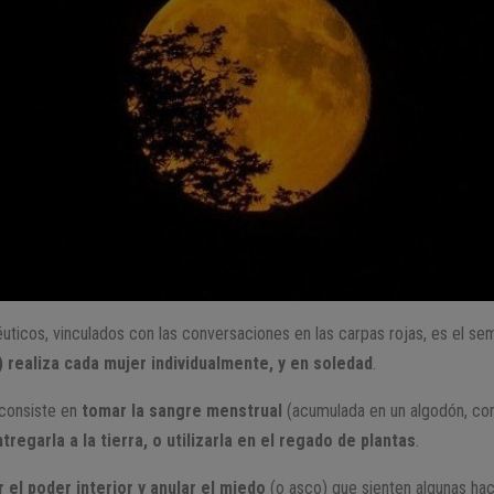
éuticos, vinculados con las conversaciones en las carpas rojas, es el s
l) realiza cada mujer individualmente, y en soledad
.
 consiste en
tomar la sangre menstrual
(acumulada en un algodón, co
ntregarla a la tierra, o utilizarla en el regado de plantas
.
 el poder interior y anular el miedo
(o asco) que sienten algunas hac