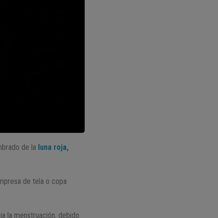
embrado de la
luna roja
,
mpresa de tela o copa
ia la menstruación, debido