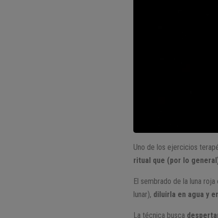
Uno de los ejercicios terap
ritual que (por lo genera
El sembrado de la luna roja
lunar),
diluirla en agua y e
La técnica busca
despertar