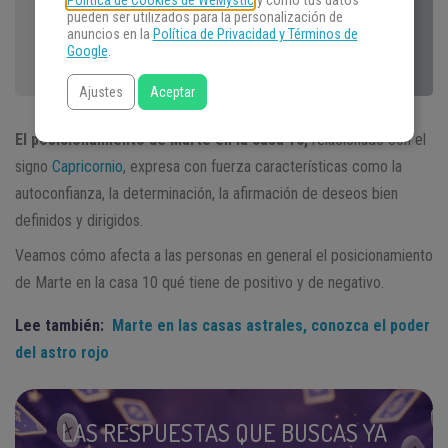
Política de Cookies de WeMystic
y cómo tus datos
pueden ser utilizados para la personalización de
anuncios en la
Política de Privacidad y Términos de
Google
.
Ajustes
Aceptar
El posicionamiento de Marte en la casa 10,
relacionado con el
signo
Capricornio
, expresa con fuerza características como la
autoconfianza, la determinación, la afirmación de deseos bien
definidos y dirigidos.
Veamos cómo afecta a las personas en general el posicionamiento
de Marte en la casa 10 qué tiene de positivo y de negativo.
Lee también:
Marte en las casas astrales, conozca el poder
del astro rojo
LAS RESPUESTAS QUE BUSCAS YA