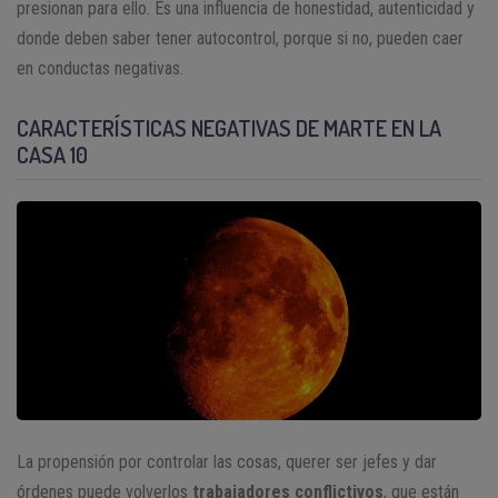
presionan para ello. Es una influencia de honestidad, autenticidad y
donde deben saber tener autocontrol, porque si no, pueden caer
en conductas negativas.
CARACTERÍSTICAS NEGATIVAS DE MARTE EN LA
CASA 10
La propensión por controlar las cosas, querer ser jefes y dar
órdenes puede volverlos
trabajadores conflictivos
, que están