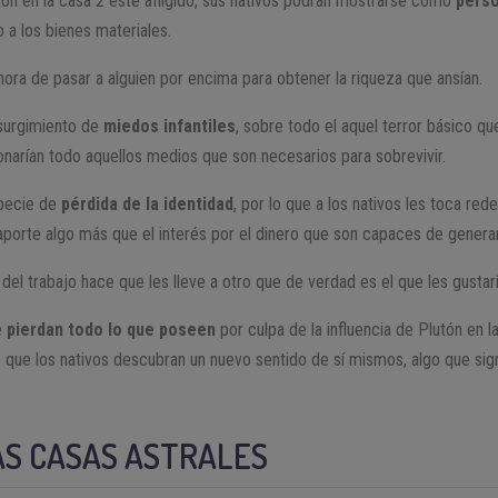
tón en la casa 2 esté afligido, sus nativos podrán mostrarse como
perso
o a los bienes materiales.
hora de pasar a alguien por encima para obtener la riqueza que ansían.
 surgimiento de
miedos infantiles
, sobre todo el aquel terror básico q
narían todo aquellos medios que son necesarios para sobrevivir.
pecie de
pérdida de la identidad
, por lo que a los nativos les toca red
 aporte algo más que el interés por el dinero que son capaces de generar
 del trabajo hace que les lleve a otro que de verdad es el que les gustar
e
pierdan todo lo que poseen
por culpa de la influencia de Plutón en l
s que los nativos descubran un nuevo sentido de sí mismos, algo que sig
AS CASAS ASTRALES