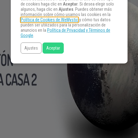
de cookies haga clic en
Aceptar
. Si desea elegir solo
algunos, haga clic en
Ajustes
. Puedes obtener más
información sobre cómo usamos las cookies en la
Política de Cookies de WeMystic
y cómo tus datos
pueden ser utilizados para la personalización de
anuncios en la
Política de Privacidad y Términos de
Google
.
Ajustes
Aceptar