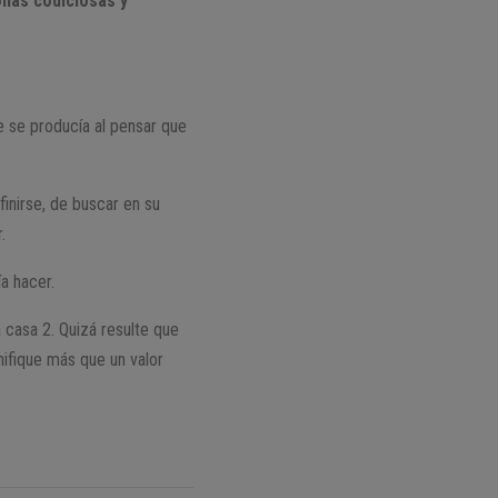
nas codiciosas y
ue se producía al pensar que
efinirse, de buscar en su
.
ía hacer.
a casa 2. Quizá resulte que
nifique más que un valor