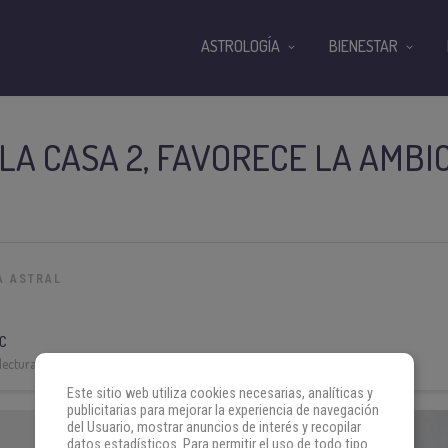
ASTROLOGÍA
BIENESTAR
LA CASA 2, FAVORECE LA AMBI
A ASTRAL
C
lectura:
3 min
Este sitio web utiliza cookies necesarias, analíticas y
publicitarias para mejorar la experiencia de navegación
del Usuario, mostrar anuncios de interés y recopilar
datos estadísticos. Para permitir el uso de todo tipo