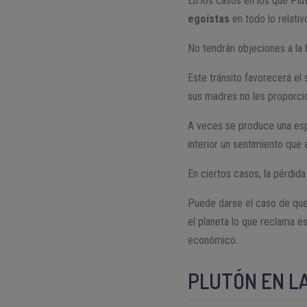
En los casos en los que Plu
egoístas
en todo lo relativ
No tendrán objeciones a la 
Este tránsito favorecerá el
sus madres no les proporcio
A veces se produce una es
interior un sentimiento que
En ciertos casos, la pérdida
Puede darse el caso de qu
el planeta lo que reclama e
económico.
PLUTÓN EN L