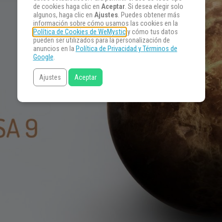
de cookies haga clic en
Aceptar
. Si desea elegir solo
algunos, haga clic en
Ajustes
. Puedes obtener más
información sobre cómo usamos las cookies en la
Política de Cookies de WeMystic
y cómo tus datos
pueden ser utilizados para la personalización de
anuncios en la
Política de Privacidad y Términos de
Google
.
Ajustes
Aceptar