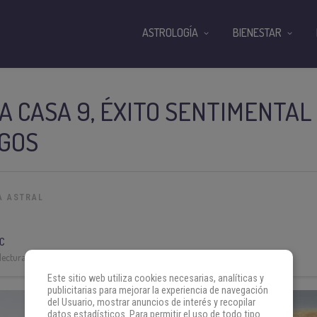
ASTROLOGÍA
BIENESTAR
A CASA 9, ÉXITO SENTIMENTAL
RGOS
A ASTRAL
C
lectura:
3 min
Este sitio web utiliza cookies necesarias, analíticas y
publicitarias para mejorar la experiencia de navegación
del Usuario, mostrar anuncios de interés y recopilar
datos estadísticos. Para permitir el uso de todo tipo