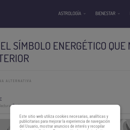
ASTROLOGÍA
BIENESTAR
, EL SÍMBOLO ENERGÉTICO QUE
TERIOR
NA ALTERNATIVA
C
lectura:
3 min
Este sitio web utiliza cookies necesarias, analíticas y
publicitarias para mejorar la experiencia de navegación
del Usuario, mostrar anuncios de interés y recopilar