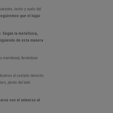
 paredes, techo y suelo del
seguiremos que el lugar
o.
Según la metafísica,
onsiguiendo de esta manera
o meridional, llevándose
plicamos al costado derecho
turo, jamás del lado
arse con el universo al