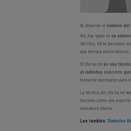
Al observar el
símbolo del
Así, hay quien ve
un número
del reloj. Otras personas, 
que termina enroscándose, es
El cho ku rei
es una técni
el individuo concreto que 
bienestar necesarios para av
La técnica del cho ku rei
se 
funciona como una especie d
naturaleza interna.
Lee también:
Símbolos Re