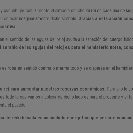
ay que dibujar con la mente el símbolo del cho ku rei en cada una de las
o sin colocar imaginariamente dicho símbolo.
Gracias a esta acción con
positiva.
n el sentido de las agujas del reloj ayuda a la sanación del cuerpo físic
el sentido de las agujas del reloj es para el hemisferio norte, c
e es rotar en sentido contrario merma todo y se dispersa en el hemisferi
 ku rei para aumentar nuestras reservas económicas.
Para ello lo a
es todo lo que vamos a aplicar de dicho lado es para el presente y el fu
nta el pasado.
nica de reiki basada en un símbolo energético que permite comunic