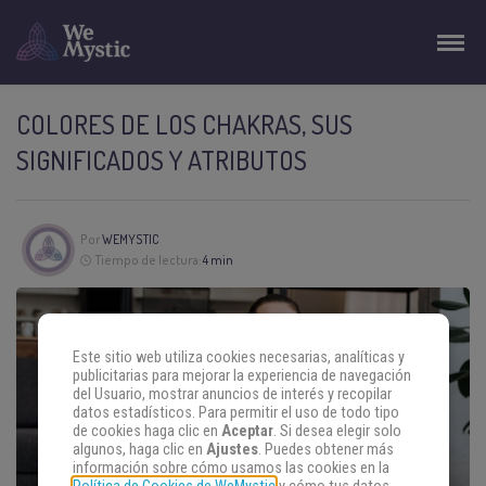
COLORES DE LOS CHAKRAS, SUS
SIGNIFICADOS Y ATRIBUTOS
Por
WEMYSTIC
Tiempo de lectura:
4 min
Este sitio web utiliza cookies necesarias, analíticas y
publicitarias para mejorar la experiencia de navegación
del Usuario, mostrar anuncios de interés y recopilar
datos estadísticos. Para permitir el uso de todo tipo
de cookies haga clic en
Aceptar
. Si desea elegir solo
algunos, haga clic en
Ajustes
. Puedes obtener más
información sobre cómo usamos las cookies en la