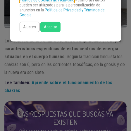
Política de Cookies de WeMystic
y cómo tus datos
pueden ser utilizados para la personalización de
anuncios en la
Política de Privacidad y Términos de
Google
.
Ajustes
Aceptar
Los colores de los chakras le dan un significado y reflejan
características específicas de estos centros de energía
situados en el cuerpo humano
. Según la tradición hinduista los
chakras son 6, pero en las corrientes teosóficas, de la gnosis y de
la nueva era son siete.
Lee también:
Aprende sobre el funcionamiento de los
chakras
LAS RESPUESTAS QUE BUSCAS YA
EXISTEN