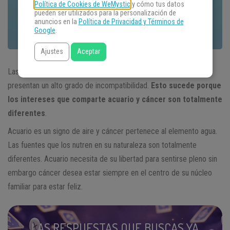
Política de Cookies de WeMystic
y cómo tus datos
pueden ser utilizados para la personalización de
anuncios en la
Política de Privacidad y Términos de
Google
.
Ajustes
Aceptar
Las relaciones amorosas establecidas entre
acuario
y
cáncer
presentan un alto grado de incompatibilidad.
Esto sucede porque
los intereses que comparte acuario y cáncer son totalmente
diferentes
.
Acuario es un signo de aire y cáncer pertenece al elemento agua.
Las fuentes que los nutren en su naturaleza son totalmente
diferentes. Acuario necesita de su libertad para sentirse pleno sin
embargo cáncer desea estar siempre en el centro de su núcleo
familiar para estar feliz.
LAS RESPUESTAS QUE BUSCAS YA