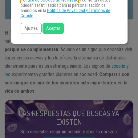
Política de Cookies de WeMystic
y cómo tus datos
pueden ser utilizados para la personalización de
anuncios en la
Política de Privacidad y Términos de
Google
.
Ajustes
Aceptar
El fuego de leo se expande ante el soplo de acuario y su
naturaleza de aire.
La compatibilidad entre ambos es fuerte
porque se complementan
. Acuario es un signo que necesita vivir
experiencias nuevas y leo le ofrece la alternativa de disfrutarlas
plenamente pues es un estratega innato. Los signos de
acuario
y
leo
experimentan grandes placeres en sociedad.
Compartir con
sus amigos es uno de los aspectos más importantes en la
vida de ambos
.
LAS RESPUESTAS QUE BUSCAS YA
EXISTEN
Solo necesitas elegir un oráculo y abrir tu corazón.