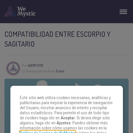
COMPATIBILIDAD ENTRE ESCORPIO Y
SAGITARIO
Por
WEMYSTIC
Tiempo de lectura:
3 min
Este sitio web utiliza cookies necesarias, analíticas y
publicitarias para mejorar la experiencia de navegación
del Usuario, mostrar anuncios de interés y recopilar
datos estadísticos. Para permitir el uso de todo tipo
de cookies haga clic en
Aceptar
. Si desea elegir solo
algunos, haga clic en
Ajustes
. Puedes obtener más
información sobre cómo usamos las cookies en la