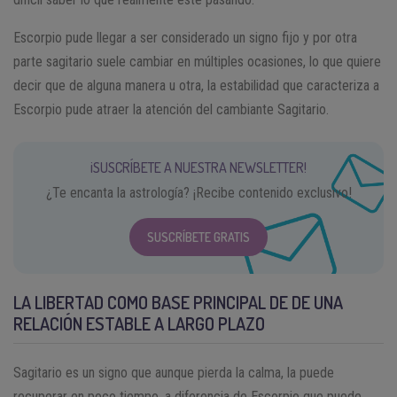
Escorpio pude llegar a ser considerado un signo fijo y por otra
parte sagitario suele cambiar en múltiples ocasiones, lo que quiere
decir que de alguna manera u otra, la estabilidad que caracteriza a
Escorpio pude atraer la atención del cambiante Sagitario.
¡SUSCRÍBETE A NUESTRA NEWSLETTER!
¿Te encanta la astrología? ¡Recibe contenido exclusivo!
SUSCRÍBETE GRATIS
LA LIBERTAD COMO BASE PRINCIPAL DE DE UNA
RELACIÓN ESTABLE A LARGO PLAZO
Sagitario es un signo que aunque pierda la calma, la puede
recuperar en poco tiempo, a diferencia de Escorpio que puede