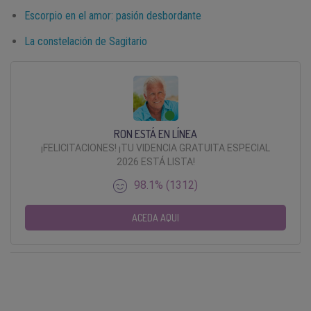
Escorpio en el amor: pasión desbordante
La constelación de Sagitario
RON ESTÁ EN LÍNEA
¡FELICITACIONES! ¡TU VIDENCIA GRATUITA ESPECIAL
2026 ESTÁ LISTA!
98.1% (1312)
ACEDA AQUI