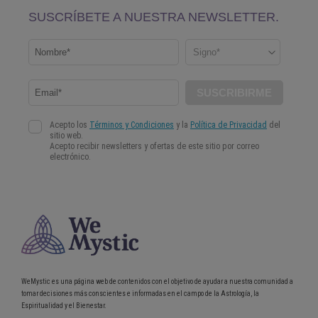
WeMystic es una página web de contenidos con el objetivo de ayudar a nuestra comunidad a
tomar decisiones más conscientes e informadas en el campo de la Astrología, la
Espiritualidad y el Bienestar.