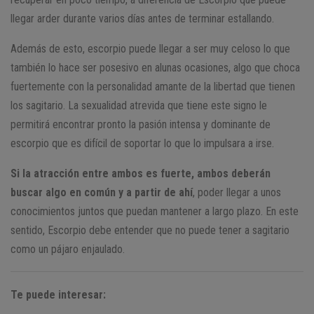
llegar arder durante varios días antes de terminar estallando.
Además de esto, escorpio puede llegar a ser muy celoso lo que
también lo hace ser posesivo en alunas ocasiones, algo que choca
fuertemente con la personalidad amante de la libertad que tienen
los sagitario. La sexualidad atrevida que tiene este signo le
permitirá encontrar pronto la pasión intensa y dominante de
escorpio que es difícil de soportar lo que lo impulsara a irse.
Si la atracción entre ambos es fuerte, ambos deberán
buscar algo en común y a partir de ahí
, poder llegar a unos
conocimientos juntos que puedan mantener a largo plazo. En este
sentido, Escorpio debe entender que no puede tener a sagitario
como un pájaro enjaulado.
Te puede interesar: