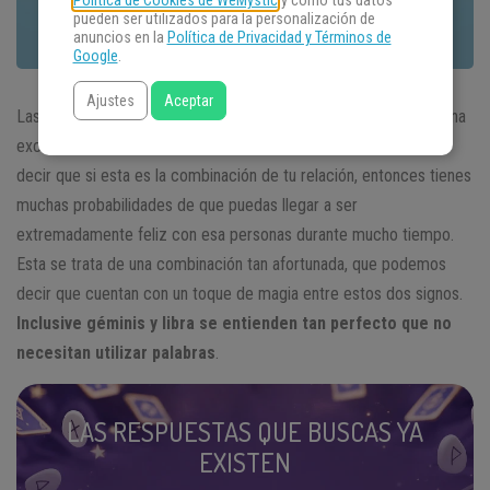
Política de Cookies de WeMystic
y cómo tus datos
pueden ser utilizados para la personalización de
anuncios en la
Política de Privacidad y Términos de
Google
.
Ajustes
Aceptar
Las personas del signo
Géminis
se caracterizan por presentar una
excelente sintonía con las personas del signo
Libra
. Esto quiere
decir que si esta es la combinación de tu relación, entonces tienes
muchas probabilidades de que puedas llegar a ser
extremadamente feliz con esa personas durante mucho tiempo.
Esta se trata de una combinación tan afortunada, que podemos
decir que cuentan con un toque de magia entre estos dos signos.
Inclusive géminis y libra se entienden tan perfecto que no
necesitan utilizar palabras
.
LAS RESPUESTAS QUE BUSCAS YA
EXISTEN