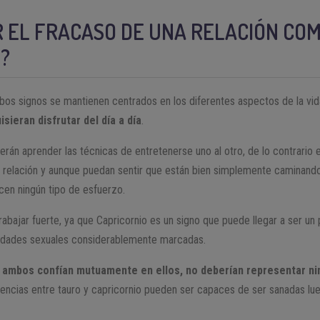
R EL FRACASO DE UNA RELACIÓN CO
?
s signos se mantienen centrados en los diferentes aspectos de la vid
sieran disfrutar del día a día
.
rán aprender las técnicas de entretenerse uno al otro, de lo contrario e
a relación y aunque puedan sentir que están bien simplemente caminan
cen ningún tipo de esfuerzo.
abajar fuerte, ya que Capricornio es un signo que puede llegar a ser un 
sidades sexuales considerablemente marcadas.
 ambos confían mutuamente en ellos, no deberían representar n
erencias entre tauro y capricornio pueden ser capaces de ser sanadas lu