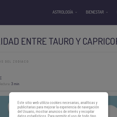
ASTROLOGÍA
BIENESTAR
IDAD ENTRE TAURO Y CAPRICO
OS DEL ZODIACO
C
lectura:
3 min
Este sitio web utiliza cookies necesarias, analíticas y
publicitarias para mejorar la experiencia de navegación
del Usuario, mostrar anuncios de interés y recopilar
datos estadísticos. Para permitir el uso de todo tipo