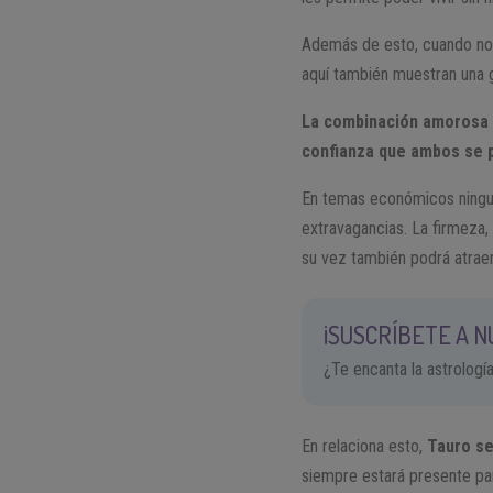
Además de esto, cuando nos 
aquí también muestran una g
La combinación amorosa q
confianza que ambos se 
En temas económicos ningun
extravagancias. La firmeza, 
su vez también podrá atraer
¡SUSCRÍBETE A 
¿Te encanta la astrologí
En relaciona esto,
Tauro se
siempre estará presente par