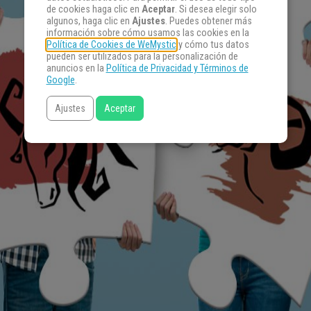
de cookies haga clic en
Aceptar
. Si desea elegir solo
algunos, haga clic en
Ajustes
. Puedes obtener más
información sobre cómo usamos las cookies en la
Política de Cookies de WeMystic
y cómo tus datos
pueden ser utilizados para la personalización de
anuncios en la
Política de Privacidad y Términos de
Google
.
Ajustes
Aceptar