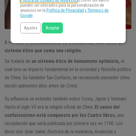
Política de Cookies de WeMystic
y cómo tus datos
pueden ser utilizados para la personalización de
anuncios en la
Política de Privacidad y Términos de
Google
.
Ajustes
Aceptar
A menudo, el
confucionismo
es considerado más como un
sistema ético que como una religión.
Se trataría de
un sistema ético de humanismo optimista,
el
cual tuvo un impacto fundamental en la sociedad y filosofía política
de China. Su fundador fue Confucio, un reconocido pensador chino
nacido quinientos años antes de Cristo.
Su influencia se extendió también sobre Corea, Japón y Vietnam.
Hasta el siglo VII era la religión oficial de China.
El canon del
confucionismo está compuesto por los Cuatro libros,
una
recopilación que sería publicada por primera vez en 1190. Los
libros son:
Gran Saber, Doctrina de la medianía, Analectas y