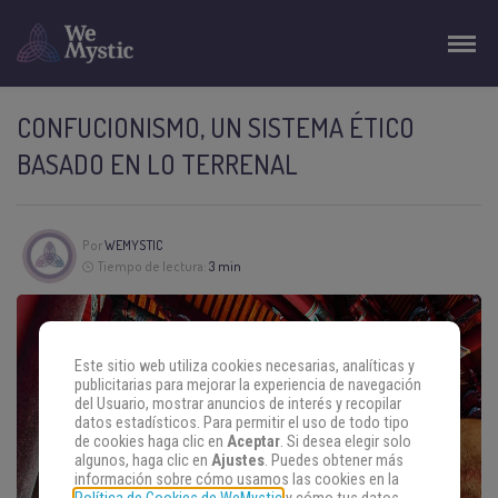
CONFUCIONISMO, UN SISTEMA ÉTICO
BASADO EN LO TERRENAL
Por
WEMYSTIC
Tiempo de lectura:
3 min
Este sitio web utiliza cookies necesarias, analíticas y
publicitarias para mejorar la experiencia de navegación
del Usuario, mostrar anuncios de interés y recopilar
datos estadísticos. Para permitir el uso de todo tipo
de cookies haga clic en
Aceptar
. Si desea elegir solo
algunos, haga clic en
Ajustes
. Puedes obtener más
información sobre cómo usamos las cookies en la