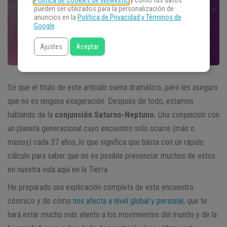
Política de Cookies de WeMystic
y cómo tus datos
pueden ser utilizados para la personalización de
anuncios en la
Política de Privacidad y Términos de
Google
.
Ajustes
Aceptar
Sé que el título de este artículo suena dramático, pero les aseguro
que no es ninguna exageración. Después de todo, estamos
hablando de la
conjunción Saturno-Neptuno.
Una conjunción con
un planeta generacional cuyo encuentro solo ocurre (más o
menos) cada 37 años, lo que significa que basta con un rápido
cálculo para saber que no es posible presenciar muchos de estos
en nuestra vida aquí en la Tierra.
He preparado una explicación completa de este encuentro
cósmico y de cómo
nos afecta a nivel global y personal,
que te
hará estar mucho más atento a los movimientos del mundo y de la