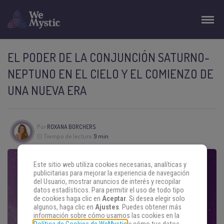
EL PODER DE LA CONJUNCIÓN SATURNO-
NEPTUNO EN EL CIELO Y EL COMIENZO DE
UNA NUEVA ERA
Por
ROXANA BORCHERS
Tiempo de lectura:
9 min
Este sitio web utiliza cookies necesarias, analíticas y
publicitarias para mejorar la experiencia de navegación
del Usuario, mostrar anuncios de interés y recopilar
datos estadísticos. Para permitir el uso de todo tipo
de cookies haga clic en
Aceptar
. Si desea elegir solo
algunos, haga clic en
Ajustes
. Puedes obtener más
información sobre cómo usamos las cookies en la